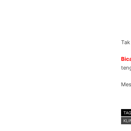
Tak
Bic
ten
Mes
TA
KLI