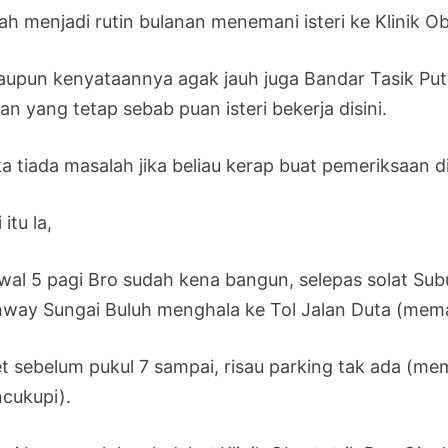
ah menjadi rutin bulanan menemani isteri ke Klinik 
aupun kenyataannya agak jauh juga Bandar Tasik Pute
han yang tetap sebab puan isteri bekerja disini.
a tiada masalah jika beliau kerap buat pemeriksaan d
 itu la,
wal 5 pagi Bro sudah kena bangun, selepas solat Subu
hway Sungai Buluh menghala ke Tol Jalan Duta (meman
et sebelum pukul 7 sampai, risau parking tak ada (
cukupi).