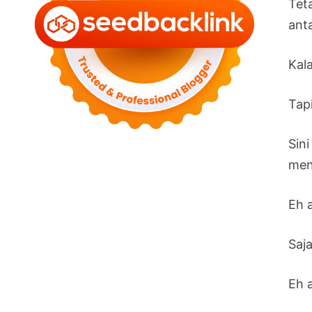
Teta
ant
Kal
Tap
Sin
men
Eh 
Saja
Eh 