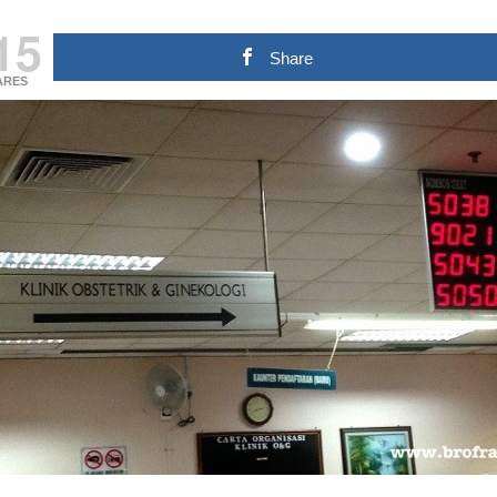
15
Share
ARES