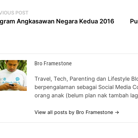
st
Previous
VIOUS POST
post:
gram Angkasawan Negara Kedua 2016
Pu
vigation
Bro Framestone
Travel, Tech, Parenting dan Lifestyle B
berpengalaman sebagai Social Media Co
orang anak (belum plan nak tambah lag
View all posts by Bro Framestone →