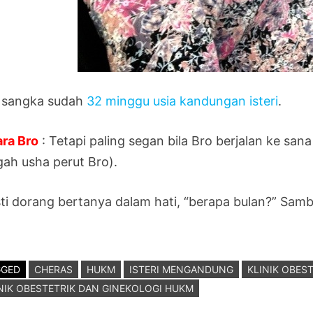
 sangka sudah
32 minggu usia kandungan isteri
.
ara Bro
: Tetapi paling segan bila Bro berjalan ke 
gah usha perut Bro).
ti dorang bertanya dalam hati, “berapa bulan?” Samb
GGED
CHERAS
HUKM
ISTERI MENGANDUNG
KLINIK OBES
NIK OBESTETRIK DAN GINEKOLOGI HUKM