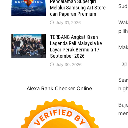
Pengalaman Supergirl
Sud
Melalui Samsung Art Store
dan Paparan Premium
Wal
July 31, 2026
pili
TERBANG Angkat Kisah
Lagenda Rali Malaysia ke
Mak
Layar Perak Bermula 17
September 2026
Tapi
July 30, 2026
Sea
Alexa Rank Checker Online
hig
Baj
men