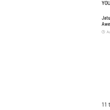
YOU
Jatu
Awe
Au
11 