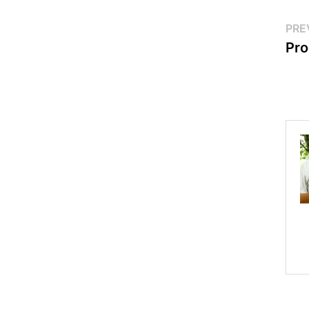
Po
PRE
Pro
na