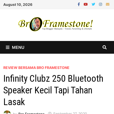
Skip
August 10, 2026
to
content
MENU
REVIEW BERSAMA BRO FRAMESTONE
Infinity Clubz 250 Bluetooth
Speaker Kecil Tapi Tahan
Lasak
by
Bro Framestone
September 27, 2020