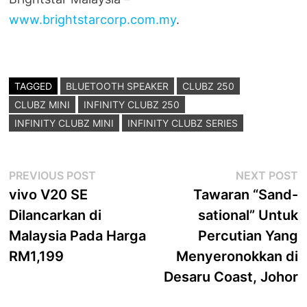
www.brightstarcorp.com.my
.
TAGGED
BLUETOOTH SPEAKER
CLUBZ 250
CLUBZ MINI
INFINITY CLUBZ 250
INFINITY CLUBZ MINI
INFINITY CLUBZ SERIES
Post
Previous
N
PREVIOUS POST
NEXT POST
post:
p
vivo V20 SE
Tawaran “Sand-
navigation
Dilancarkan di
sational” Untuk
Malaysia Pada Harga
Percutian Yang
RM1,199
Menyeronokkan di
Desaru Coast, Johor