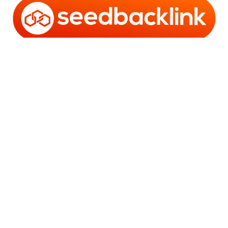
Copyright © 2006 - 2025 Bro Framestone | Owned by
Gabra Media Empire (003752670-X) | Powered by
WordPress
and
Bam
.