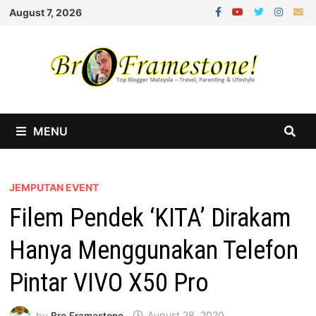
Skip
August 7, 2026
to
content
MENU
JEMPUTAN EVENT
Filem Pendek ‘KITA’ Dirakam
Hanya Menggunakan Telefon
Pintar VIVO X50 Pro
by
Bro Framestone
August 28, 2020