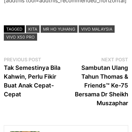
[addthis tool=addthis_recommended_horizontal]
TAGGED
KITA
MR HO YUHANG
VIVO MALAYSIA
VIVO X50 PRO
Post
Previous
N
PREVIOUS POST
NEXT POST
post:
p
Tak Semestinya Bila
Sambutan Ulang
navigation
Kahwin, Perlu Fikir
Tahun Thomas &
Buat Anak Cepat-
Friends™ Ke-75
Cepat
Bersama Dr Sheikh
Muszaphar