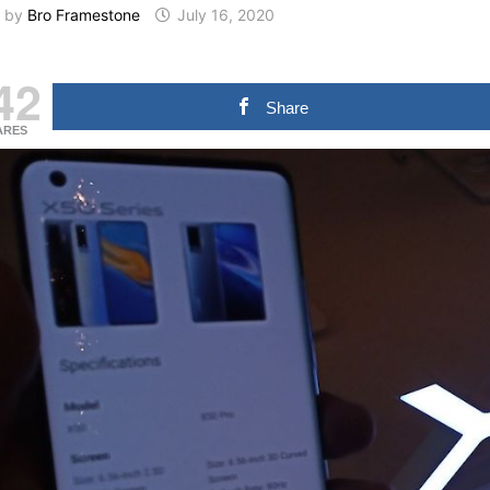
by
Bro Framestone
July 16, 2020
42
Share
ARES