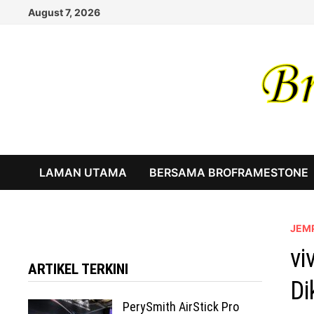
Skip
August 7, 2026
to
content
LAMAN UTAMA
BERSAMA BROFRAMESTONE
JEM
vi
ARTIKEL TERKINI
Di
PerySmith AirStick Pro