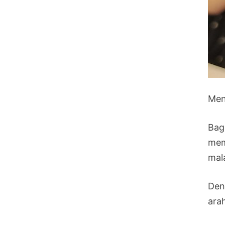
Men
Bag
mem
mal
Den
ara