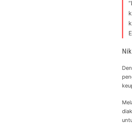
“
k
k
E
Nik
Den
pen
keu
Mel
dia
untu