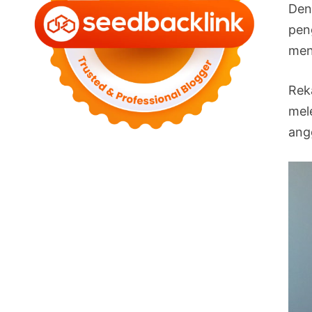
Den
pen
men
Rek
mel
ang