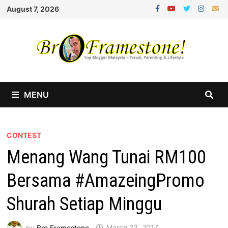
Skip
August 7, 2026
to
content
MENU
CONTEST
Menang Wang Tunai RM100
Bersama #AmazeingPromo
Shurah Setiap Minggu
by
Bro Framestone
March 23, 2017