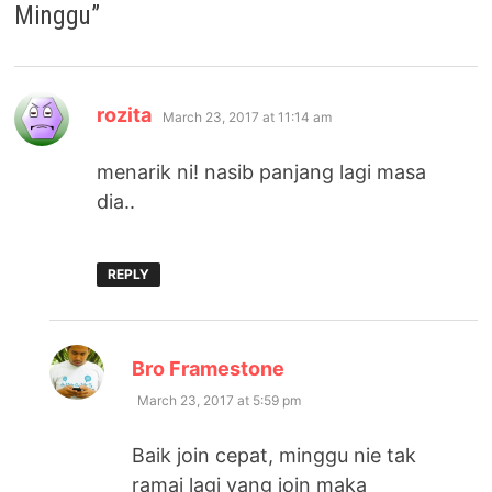
Minggu
”
says:
rozita
March 23, 2017 at 11:14 am
menarik ni! nasib panjang lagi masa
dia..
REPLY
says:
Bro Framestone
March 23, 2017 at 5:59 pm
Baik join cepat, minggu nie tak
ramai lagi yang join maka