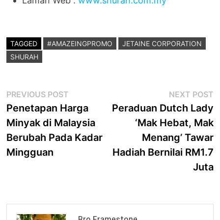
Laman Web :
www.shurah.com.my
TAGGED
#AMAZEINGPROMO
JETAINE CORPORATION
SHURAH
Post
Previous
N
PREVIOUS POST
NEXT POST
post:
p
Penetapan Harga
Peraduan Dutch Lady
navigation
Minyak di Malaysia
‘Mak Hebat, Mak
Berubah Pada Kadar
Menang’ Tawar
Mingguan
Hadiah Bernilai RM1.7
Juta
Bro Framestone