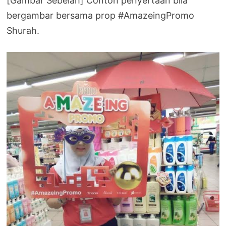
[Gambar Sebelah] Contoh penyertaan bila
bergambar bersama prop #AmazeingPromo
Shurah.