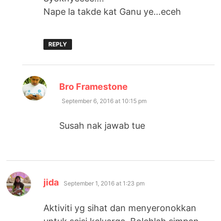
Nape la takde kat Ganu ye…eceh
REPLY
says:
Bro Framestone
September 6, 2016 at 10:15 pm
Susah nak jawab tue
says:
jida
September 1, 2016 at 1:23 pm
Aktiviti yg sihat dan menyeronokkan