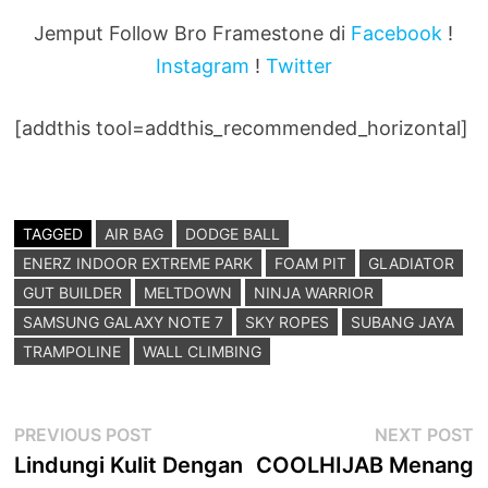
Jemput Follow Bro Framestone di
Facebook
!
Instagram
!
Twitter
[addthis tool=addthis_recommended_horizontal]
TAGGED
AIR BAG
DODGE BALL
ENERZ INDOOR EXTREME PARK
FOAM PIT
GLADIATOR
GUT BUILDER
MELTDOWN
NINJA WARRIOR
SAMSUNG GALAXY NOTE 7
SKY ROPES
SUBANG JAYA
TRAMPOLINE
WALL CLIMBING
Post
Previous
N
PREVIOUS POST
NEXT POST
post:
p
Lindungi Kulit Dengan
COOLHIJAB Menang
navigation