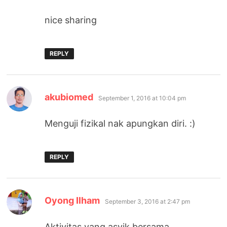
nice sharing
REPLY
says:
akubiomed
September 1, 2016 at 10:04 pm
Menguji fizikal nak apungkan diri. :)
REPLY
says:
Oyong Ilham
September 3, 2016 at 2:47 pm
Aktivitas yang asyik bersama