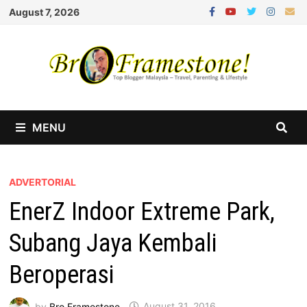
Skip
August 7, 2026
to
content
MENU
ADVERTORIAL
EnerZ Indoor Extreme Park,
Subang Jaya Kembali
Beroperasi
by
Bro Framestone
August 31, 2016