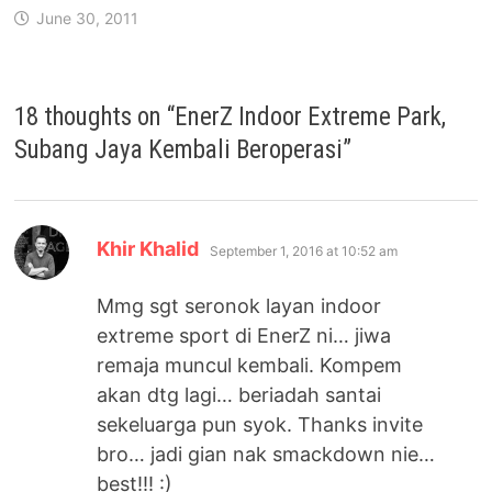
June 30, 2011
18 thoughts on “
EnerZ Indoor Extreme Park,
Subang Jaya Kembali Beroperasi
”
says:
Khir Khalid
September 1, 2016 at 10:52 am
Mmg sgt seronok layan indoor
extreme sport di EnerZ ni… jiwa
remaja muncul kembali. Kompem
akan dtg lagi… beriadah santai
sekeluarga pun syok. Thanks invite
bro… jadi gian nak smackdown nie…
best!!! :)