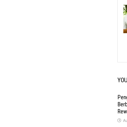
YOU
Pen
Berb
Rew
A