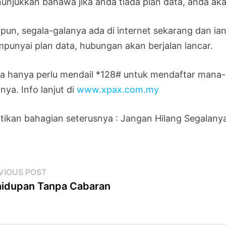
unjukkan bahawa jika anda tiada plan data, anda aka
ipun, segala-galanya ada di internet sekarang dan i
punyai plan data, hubungan akan berjalan lancar.
a hanya perlu mendail *128# untuk mendaftar mana
nya. Info lanjut di
www.xpax.com.my
tikan bahagian seterusnya : Jangan Hilang Segalany
st
Previous
VIOUS POST
post:
idupan Tanpa Cabaran
vigation