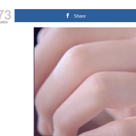
73
Share
ARES