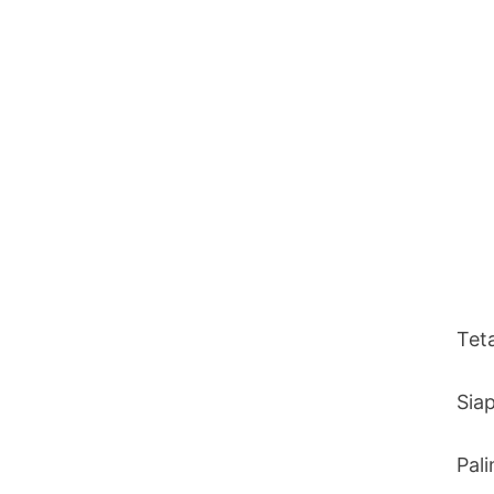
Teta
Siap
Pal