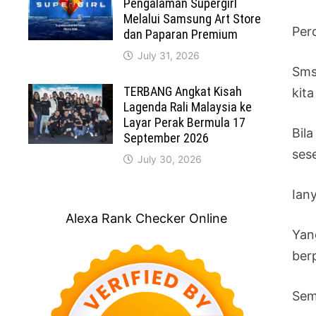
Pengalaman Supergirl
Melalui Samsung Art Store
Per
dan Paparan Premium
July 31, 2026
Sms
TERBANG Angkat Kisah
kit
Lagenda Rali Malaysia ke
Layar Perak Bermula 17
Bila
September 2026
ses
July 30, 2026
Ian
Alexa Rank Checker Online
Yan
berp
Sem