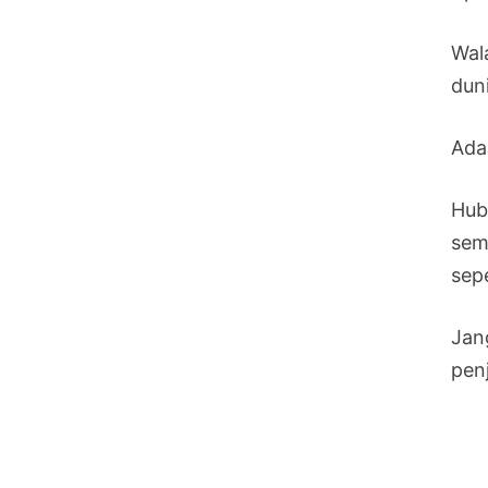
Wal
dun
Ada
Hub
sem
sepe
Jan
penj