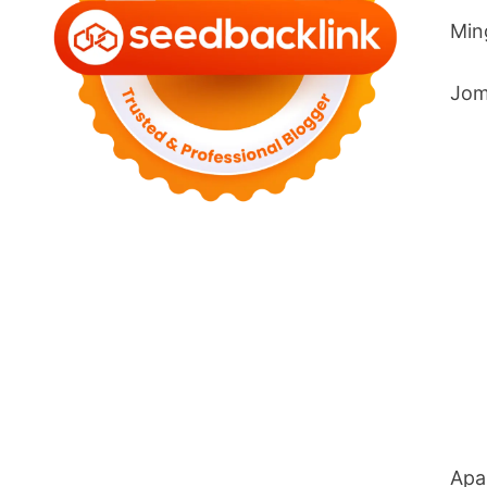
Ming
Jom
Apa