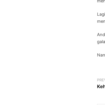
men
Lag
mem
And
gala
Nan
Po
PRE
Keh
na