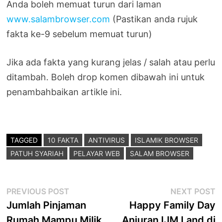
Anda boleh memuat turun dari laman
www.salambrowser.com
(Pastikan anda rujuk
fakta ke-9 sebelum memuat turun)
Jika ada fakta yang kurang jelas / salah atau perlu
ditambah. Boleh drop komen dibawah ini untuk
penambahbaikan artikle ini.
TAGGED
10 FAKTA
ANTIVIRUS
ISLAMIK BROWSER
PATUH SYARIAH
PELAYAR WEB
SALAM BROWSER
Post
Previous
N
PREVIOUS POST
NEXT POST
post:
p
Jumlah Pinjaman
Happy Family Day
navigation
Rumah Mampu Milik
Anjuran IJM Land di