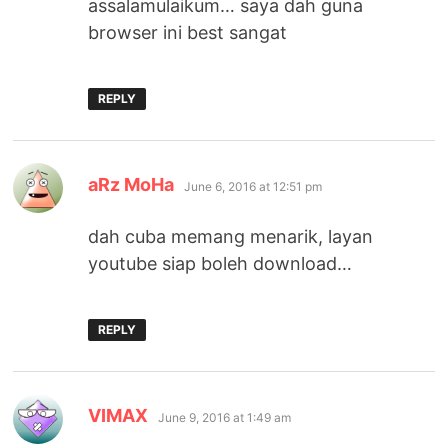
assalamulaikum… saya dah guna
browser ini best sangat
REPLY
says:
aRz MoHa
June 6, 2016 at 12:51 pm
dah cuba memang menarik, layan
youtube siap boleh download…
REPLY
says:
VIMAX
June 9, 2016 at 1:49 am