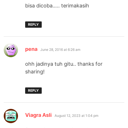
bisa dicoba….. terimakasih
REPLY
says:
pena
June 28, 2016 at 6:26 am
ohh jadinya tuh gitu.. thanks for
sharing!
REPLY
says:
Viagra Asli
August 12, 2023 at 1:04 pm