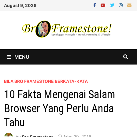
Skip
August 9, 2026
to
content
MENU
BILA BRO FRAMESTONE BERKATA-KATA
10 Fakta Mengenai Salam
Browser Yang Perlu Anda
Tahu
by
Bro Framestone
May 29, 2016