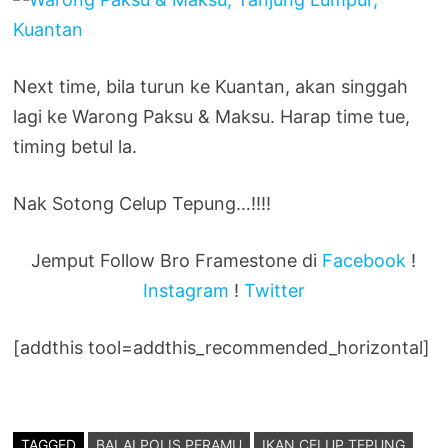
Next time, bila turun ke Kuantan, akan singgah
lagi ke Warong Paksu & Maksu. Harap time tue,
timing betul la.
Nak Sotong Celup Tepung…!!!!
Jemput Follow Bro Framestone di
Facebook
!
Instagram
!
Twitter
[addthis tool=addthis_recommended_horizontal]
TAGGED
BALAI POLIS PERAMU
IKAN CELUP TEPUNG