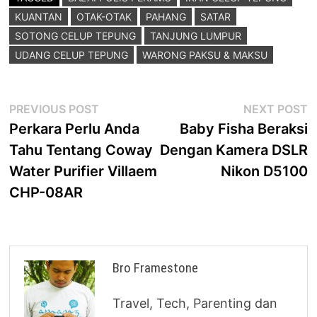
KUANTAN
OTAK-OTAK
PAHANG
SATAR
SOTONG CELUP TEPUNG
TANJUNG LUMPUR
UDANG CELUP TEPUNG
WARONG PAKSU & MAKSU
Post
Previous
N
PREVIOUS POST
NEXT POST
post:
p
Perkara Perlu Anda
Baby Fisha Beraksi
navigation
Tahu Tentang Coway
Dengan Kamera DSLR
Water Purifier Villaem
Nikon D5100
CHP-08AR
Bro Framestone
Travel, Tech, Parenting dan