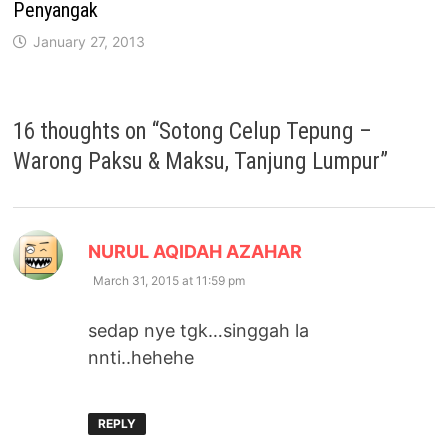
Penyangak
January 27, 2013
16 thoughts on “
Sotong Celup Tepung –
Warong Paksu & Maksu, Tanjung Lumpur
”
says:
NURUL AQIDAH AZAHAR
March 31, 2015 at 11:59 pm
sedap nye tgk…singgah la
nnti..hehehe
REPLY