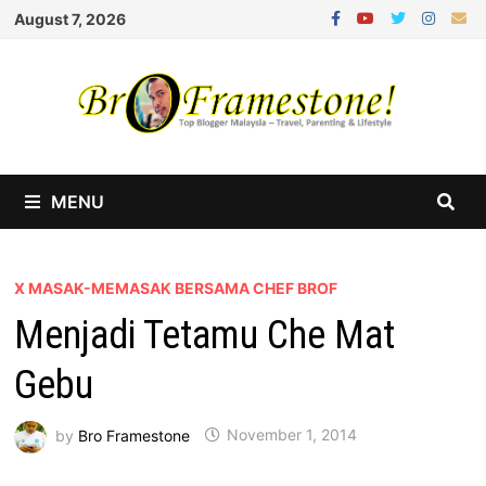
Skip
August 7, 2026
to
content
MENU
X MASAK-MEMASAK BERSAMA CHEF BROF
Menjadi Tetamu Che Mat
Gebu
by
Bro Framestone
November 1, 2014