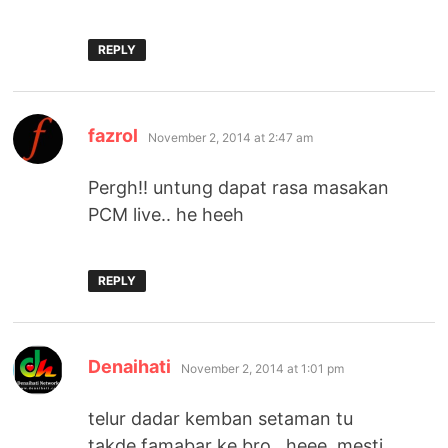
REPLY
says:
fazrol
November 2, 2014 at 2:47 am
Pergh!! untung dapat rasa masakan
PCM live.. he heeh
REPLY
says:
Denaihati
November 2, 2014 at 1:01 pm
telur dadar kemban setaman tu
takde famabar ke bro…heee. mesti