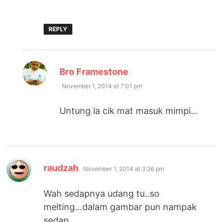
REPLY
says:
Bro Framestone
November 1, 2014 at 7:01 pm
Untung la cik mat masuk mimpi…
says:
raudzah
November 1, 2014 at 3:26 pm
Wah sedapnya udang tu..so
melting…dalam gambar pun nampak
sedap..