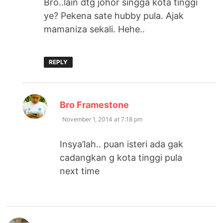
Bro..lain dtg johor singga kota tinggi
ye? Pekena sate hubby pula. Ajak
mamaniza sekali. Hehe..
REPLY
says:
Bro Framestone
November 1, 2014 at 7:18 pm
Insya’lah.. puan isteri ada gak
cadangkan g kota tinggi pula
next time