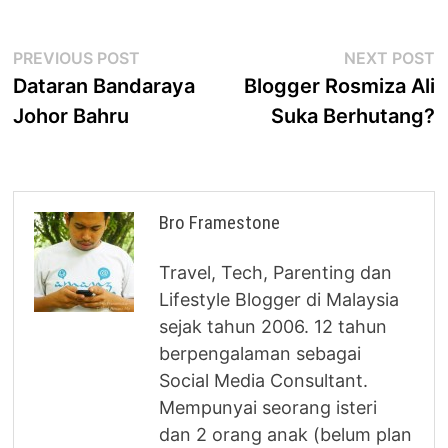
Post
Previous
N
PREVIOUS POST
NEXT POST
post:
p
Dataran Bandaraya
Blogger Rosmiza Ali
navigation
Johor Bahru
Suka Berhutang?
Bro Framestone
Travel, Tech, Parenting dan
Lifestyle Blogger di Malaysia
sejak tahun 2006. 12 tahun
berpengalaman sebagai
Social Media Consultant.
Mempunyai seorang isteri
dan 2 orang anak (belum plan