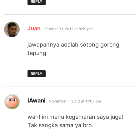
REPLY
says:
Juan
October 31, 2012 at 8:59 pm
jawapannya adalah sotong goreng
tepung
REPLY
says:
iAwani
November 1, 2012 at 11:07 pm
wah! ini menu kegemaran saya juga!
Tak sangka sama ya bro.