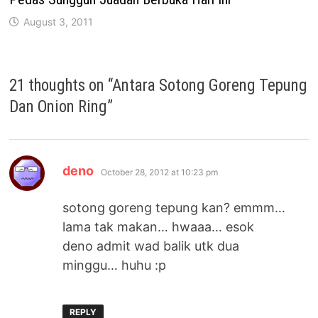
August 3, 2011
21 thoughts on “
Antara Sotong Goreng Tepung
Dan Onion Ring
”
says:
deno
October 28, 2012 at 10:23 pm
sotong goreng tepung kan? emmm…
lama tak makan… hwaaa… esok
deno admit wad balik utk dua
minggu… huhu :p
REPLY