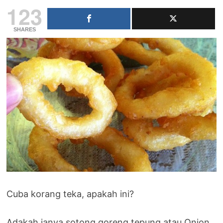
123
SHARES
Cuba korang teka, apakah ini?
Adakah ianya sotong goreng tepung atau Onion