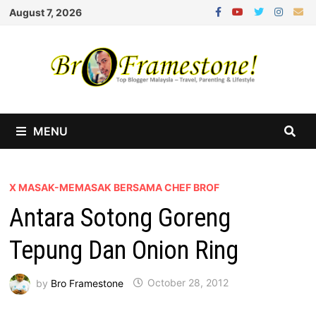
Skip
August 7, 2026
to
content
MENU
X MASAK-MEMASAK BERSAMA CHEF BROF
Antara Sotong Goreng
Tepung Dan Onion Ring
by
Bro Framestone
October 28, 2012