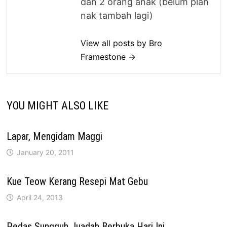
dan 2 orang anak (belum plan
nak tambah lagi)
View all posts by Bro
Framestone →
YOU MIGHT ALSO LIKE
Lapar, Mengidam Maggi
January 20, 2011
Kue Teow Kerang Resepi Mat Gebu
April 24, 2013
Pedas Sungguh Juadah Berbuka Hari Ini