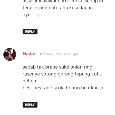
assalamualaikum bro…mesti sedap ni
tengok pun dah tahu kesedapan
nyer…:)
REPLY
says:
Nadot
October 29, 2012 at 2:15 pm
sebab tak brape suke onion ring,
rasenye sotong goreng tepung kot…
heheh
best best ade si dia tolong buatkan ;)
REPLY