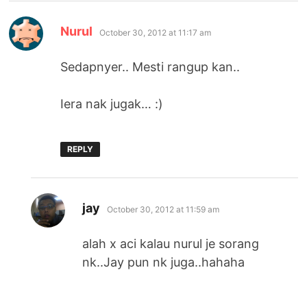
says:
Nurul
October 30, 2012 at 11:17 am
Sedapnyer.. Mesti rangup kan..
Iera nak jugak… :)
REPLY
says:
jay
October 30, 2012 at 11:59 am
alah x aci kalau nurul je sorang
nk..Jay pun nk juga..hahaha