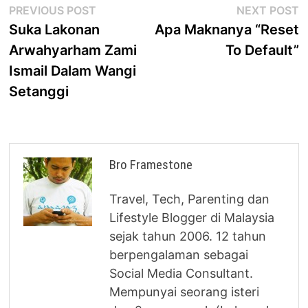
Post
Previous
N
PREVIOUS POST
NEXT POST
post:
p
Suka Lakonan
Apa Maknanya “Reset
navigation
Arwahyarham Zami
To Default”
Ismail Dalam Wangi
Setanggi
Bro Framestone
Travel, Tech, Parenting dan
Lifestyle Blogger di Malaysia
sejak tahun 2006. 12 tahun
berpengalaman sebagai
Social Media Consultant.
Mempunyai seorang isteri