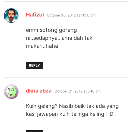
says:
Hafizul
October 30, 2012 at 11:50 pm
emm sotong goreng
ni..sedapnya..lama dah tak
makan..haha
REPLY
says:
dkna abza
October 31, 2012 at 6:10 pm
Kuih gelang? Nasib baik tak ada yang
kasi jawapan kuih telinga keling :-D