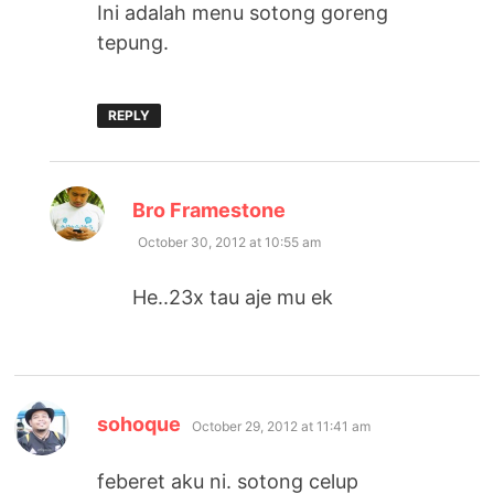
Ini adalah menu sotong goreng
tepung.
REPLY
says:
Bro Framestone
October 30, 2012 at 10:55 am
He..23x tau aje mu ek
says:
sohoque
October 29, 2012 at 11:41 am
feberet aku ni. sotong celup