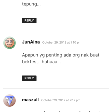
tepung…
REPLY
says:
JunAina
October 29, 2012 at 1:10 pm
Apapun yg penting ada org nak buat
bekfest…hahaaa…
REPLY
says:
maszull
October 29, 2012 at 2:12 pm