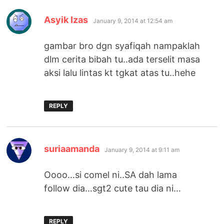
says:
Asyik Izas
January 9, 2014 at 12:54 am
gambar bro dgn syafiqah nampaklah
dlm cerita bibah tu..ada terselit masa
aksi lalu lintas kt tgkat atas tu..hehe
REPLY
says:
suriaamanda
January 9, 2014 at 9:11 am
Oooo…si comel ni..SA dah lama
follow dia…sgt2 cute tau dia ni…
REPLY