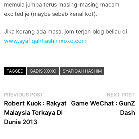
memula jumpa terus masing-masing macam
excited je (maybe sebab kenal kot).
Jika korang ada masa, jom terjah blog beliau di
www.syafiqahhashimxoxo.com
TAGGED
GADIS XOXO
SYAFIQAH HASHIM
Post
Previous
N
PREVIOUS POST
NEXT POST
post:
p
Robert Kuok : Rakyat
Game WeChat : GunZ
navigation
Malaysia Terkaya Di
Dash
Dunia 2013