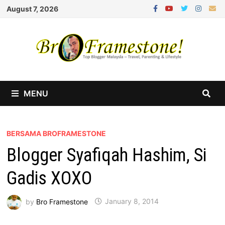
Skip
August 7, 2026
to
content
MENU
BERSAMA BROFRAMESTONE
Blogger Syafiqah Hashim, Si
Gadis XOXO
by
Bro Framestone
January 8, 2014