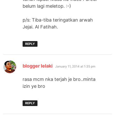
belum lagi meletop. :-)
p/s: Tiba-tiba teringatkan arwah
Jejai. Al Fatihah.
REPLY
says:
blogger lelaki
January 11, 2014 at 1:35 pm
rasa mcm nka terjah je bro..minta
izin ye bro
REPLY