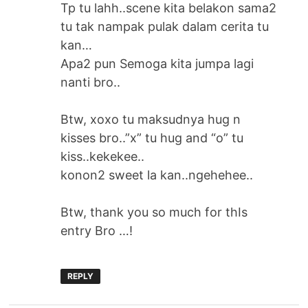
Tp tu lahh..scene kita belakon sama2
tu tak nampak pulak dalam cerita tu
kan…
Apa2 pun Semoga kita jumpa lagi
nanti bro..
Btw, xoxo tu maksudnya hug n
kisses bro..”x” tu hug and “o” tu
kiss..kekekee..
konon2 sweet la kan..ngehehee..
Btw, thank you so much for thIs
entry Bro …!
REPLY