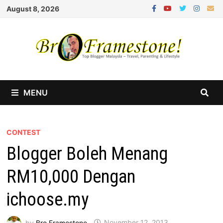
Skip
August 8, 2026
to
content
MENU
CONTEST
Blogger Boleh Menang
RM10,000 Dengan
ichoose.my
by
Bro Framestone
November 12, 2013