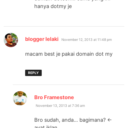
hanya dotmy je
says:
blogger lelaki
November 12, 2013 at 11:48 pm
macam best je pakai domain dot my
REPLY
says:
Bro Framestone
November 13, 2013 at 7:36 am
Bro sudah, anda… bagimana? <-
ayat iklan