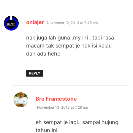
says:
onlajer
November 12, 2013 at 5:45 pm
nak juga lah guna .my ini , tapi rasa
macam tak sempat je nak isi kalau
dah ada hehe
REPLY
says:
Bro Framestone
November 13, 2013 at 7:29 am
eh sempat je lagi.. sampai hujung
tahun ini.