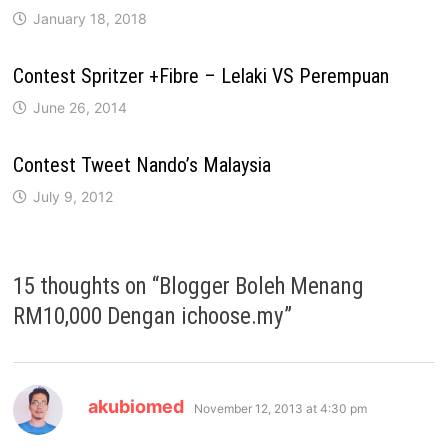
January 18, 2018
Contest Spritzer +Fibre – Lelaki VS Perempuan
June 26, 2014
Contest Tweet Nando’s Malaysia
July 9, 2012
15 thoughts on “
Blogger Boleh Menang
RM10,000 Dengan ichoose.my
”
says:
akubiomed
November 12, 2013 at 4:30 pm