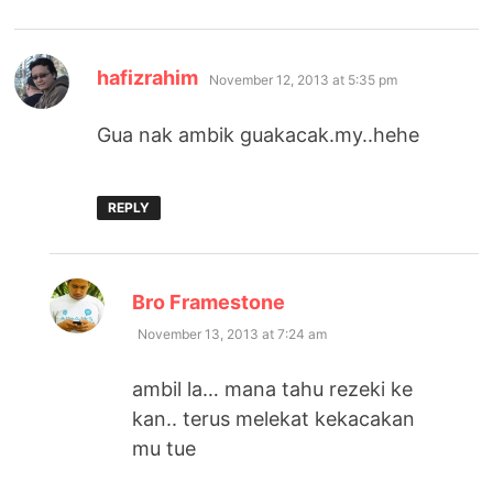
says:
hafizrahim
November 12, 2013 at 5:35 pm
Gua nak ambik guakacak.my..hehe
REPLY
says:
Bro Framestone
November 13, 2013 at 7:24 am
ambil la… mana tahu rezeki ke
kan.. terus melekat kekacakan
mu tue