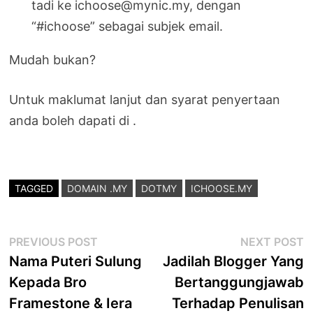
tadi ke ichoose@mynic.my, dengan
“#ichoose” sebagai subjek email.
Mudah bukan?
Untuk maklumat lanjut dan syarat penyertaan
anda boleh dapati di .
TAGGED
DOMAIN .MY
DOTMY
ICHOOSE.MY
Post
Previous
N
PREVIOUS POST
NEXT POST
post:
p
Nama Puteri Sulung
Jadilah Blogger Yang
navigation
Kepada Bro
Bertanggungjawab
Framestone & Iera
Terhadap Penulisan