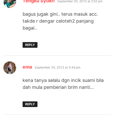
Tengku Syukri
September 30, 2013 at 2:52 pm
bagus jugak gini.. terus masuk acc.
takde r dengar celoteh2 panjang
bagai..
REPLY
says:
ema
September 30, 2013 at 3:49 pm
kena tanya selalu dgn incik suami bila
dah mula pemberian brim nanti…
REPLY