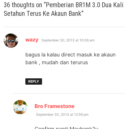
36 thoughts on “
Pemberian BR1M 3.0 Dua Kali
Setahun Terus Ke Akaun Bank
”
says:
wazy
September 30, 2013 at 10:06 am
bagus la kalau direct masuk ke akaun
bank , mudah dan terurus
REPLY
says:
Bro Framestone
September 30, 2013 at 12:59 pm
Confirm nanti Maybank2u