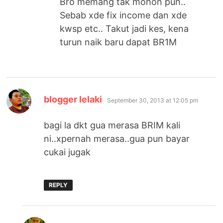
Bro memang tak mohon pun..
Sebab xde fix income dan xde
kwsp etc.. Takut jadi kes, kena
turun naik baru dapat BR1M
says:
blogger lelaki
September 30, 2013 at 12:05 pm
bagi la dkt gua merasa BRIM kali
ni..xpernah merasa..gua pun bayar
cukai jugak
REPLY