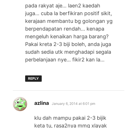
pada rakyat aje… laen2 kaedah
juga… cuba la berfikiran positif sikit,
kerajaan membantu bg golongan yg
berpendapatan rendah… kenapa
mengeluh kenaikan harga barang?
Pakai kreta 2-3 biji boleh, anda juga
sudah sedia utk menghadapi segala
perbelanjaan nye… fikir2 kan la…
REPLY
says:
azlina
January 6, 2014 at 6:01 pm
klu dah mampu pakai 2-3 bijik
keta tu, rasa2nya mmg xlayak