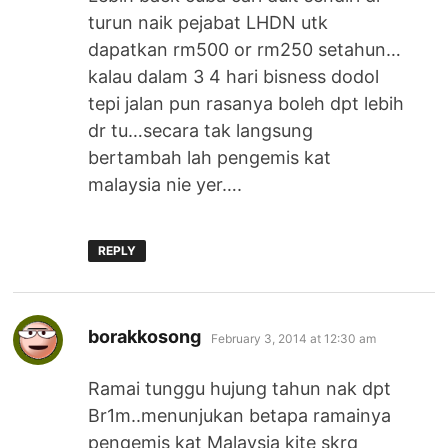
turun naik pejabat LHDN utk
dapatkan rm500 or rm250 setahun…
kalau dalam 3 4 hari bisness dodol
tepi jalan pun rasanya boleh dpt lebih
dr tu…secara tak langsung
bertambah lah pengemis kat
malaysia nie yer….
REPLY
says:
borakkosong
February 3, 2014 at 12:30 am
Ramai tunggu hujung tahun nak dpt
Br1m..menunjukan betapa ramainya
pengemis kat Malaysia kite skrg