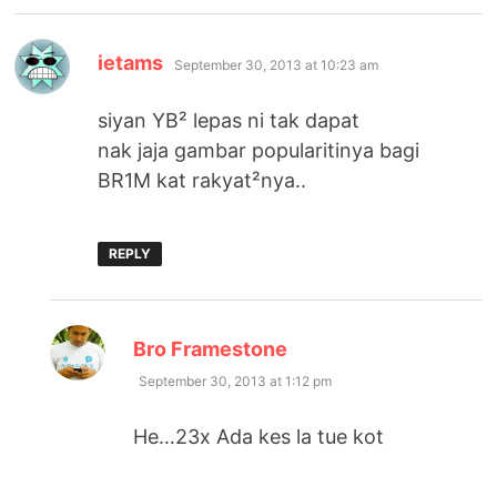
says:
ietams
September 30, 2013 at 10:23 am
siyan YB² lepas ni tak dapat
nak jaja gambar popularitinya bagi
BR1M kat rakyat²nya..
REPLY
says:
Bro Framestone
September 30, 2013 at 1:12 pm
He…23x Ada kes la tue kot