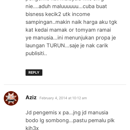
nie….aduh maluuuuuu…cuba buat
bisness kecik2 utk income
sampingan..makin naik harga aku tgk
kat kedai mamak or tomyam ramai
ye manusia…ini menunjukan propa je
laungan TURUN…saje je nak carik
publisiti..
REPLY
says:
Aziz
February 4, 2014 at 10:12 am
Jd pengemis x pa…jng jd manusia
bodo lg sombong…pastu pemalu plk
kih3x