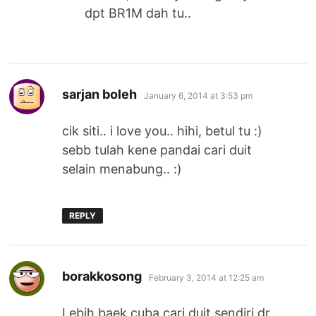
dpt BR1M dah tu..
says:
sarjan boleh
January 6, 2014 at 3:53 pm
cik siti.. i love you.. hihi, betul tu :)
sebb tulah kene pandai cari duit
selain menabung.. :)
REPLY
says:
borakkosong
February 3, 2014 at 12:25 am
Lebih baek cuba cari duit sendiri dr