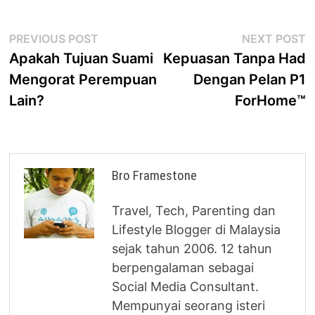
Post
Previous
N
PREVIOUS POST
NEXT POST
post:
p
Apakah Tujuan Suami
Kepuasan Tanpa Had
navigation
Mengorat Perempuan
Dengan Pelan P1
Lain?
ForHome™
Bro Framestone
Travel, Tech, Parenting dan
Lifestyle Blogger di Malaysia
sejak tahun 2006. 12 tahun
berpengalaman sebagai
Social Media Consultant.
Mempunyai seorang isteri