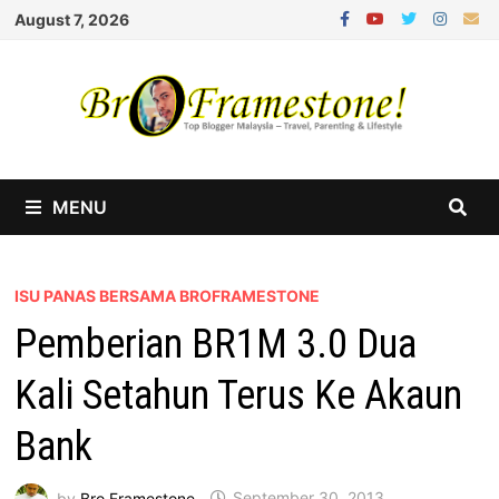
Skip
August 7, 2026
to
content
MENU
ISU PANAS BERSAMA BROFRAMESTONE
Pemberian BR1M 3.0 Dua
Kali Setahun Terus Ke Akaun
Bank
by
Bro Framestone
September 30, 2013