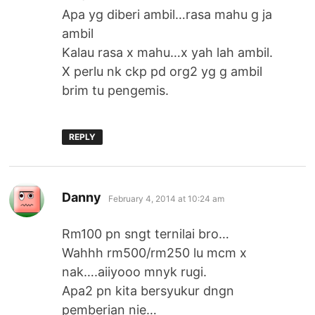
Apa yg diberi ambil…rasa mahu g ja
ambil
Kalau rasa x mahu…x yah lah ambil.
X perlu nk ckp pd org2 yg g ambil
brim tu pengemis.
REPLY
says:
Danny
February 4, 2014 at 10:24 am
Rm100 pn sngt ternilai bro…
Wahhh rm500/rm250 lu mcm x
nak….aiiyooo mnyk rugi.
Apa2 pn kita bersyukur dngn
pemberian nie…