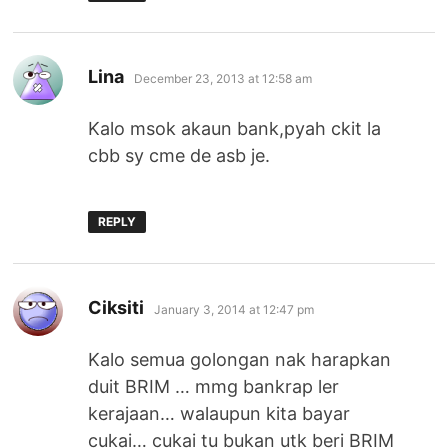
says:
Lina
December 23, 2013 at 12:58 am
Kalo msok akaun bank,pyah ckit la
cbb sy cme de asb je.
REPLY
says:
Ciksiti
January 3, 2014 at 12:47 pm
Kalo semua golongan nak harapkan
duit BRIM … mmg bankrap ler
kerajaan… walaupun kita bayar
cukai… cukai tu bukan utk beri BRIM