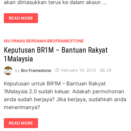
akan dimasukkan terus ke dalam akaun …
PEMBERIAN
READ MORE
BR1M
3.0
DUA
KALI
SETAHUN
TERUS
ISU PANAS BERSAMA BROFRAMESTONE
KE
Keputusan BR1M – Bantuan Rakyat
AKAUN
BANK
1Malaysia
by
Bro Framestone
February 19, 2013
24
Keputusan untuk BR1M – Bantuan Rakyat
1Malaysia 2.0 sudah keluar. Adakah permohonan
anda sudah berjaya? Jika berjaya, sudahkah anda
menerimanya?
KEPUTUSAN
READ MORE
BR1M
–