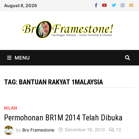
Skip
August 6, 2026
to
content
MENU
TAG:
BANTUAN RAKYAT 1MALAYSIA
IKLAN
Permohonan BR1M 2014 Telah Dibuka
by
Bro Framestone
December 18, 2013
13