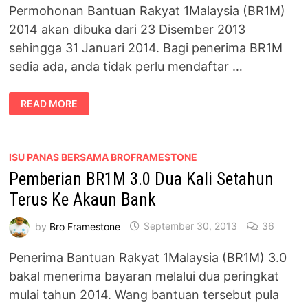
Permohonan Bantuan Rakyat 1Malaysia (BR1M)
2014 akan dibuka dari 23 Disember 2013
sehingga 31 Januari 2014. Bagi penerima BR1M
sedia ada, anda tidak perlu mendaftar …
PERMOHONAN
READ MORE
BR1M
2014
TELAH
DIBUKA
ISU PANAS BERSAMA BROFRAMESTONE
Pemberian BR1M 3.0 Dua Kali Setahun
Terus Ke Akaun Bank
by
Bro Framestone
September 30, 2013
36
Penerima Bantuan Rakyat 1Malaysia (BR1M) 3.0
bakal menerima bayaran melalui dua peringkat
mulai tahun 2014. Wang bantuan tersebut pula