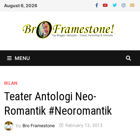
Skip
August 6, 2026
to
content
MENU
IKLAN
Teater Antologi Neo-
Romantik #Neoromantik
by
Bro Framestone
February 13, 2013