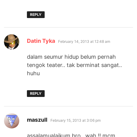
REPLY
says:
Datin Tyka
February 14, 2013 at 12:48 am
dalam seumur hidup belum pernah
tengok teater.. tak berminat sangat..
huhu
REPLY
says:
maszull
February 15, 2013 at 3:06 pm
assalamualaikum bro…wah !! mcm