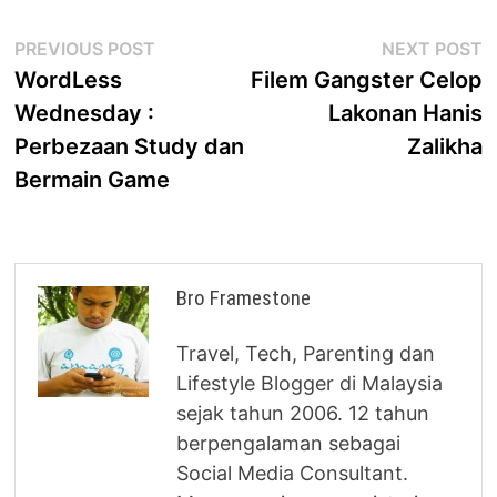
Post
Previous
N
PREVIOUS POST
NEXT POST
post:
p
WordLess
Filem Gangster Celop
navigation
Wednesday :
Lakonan Hanis
Perbezaan Study dan
Zalikha
Bermain Game
Bro Framestone
Travel, Tech, Parenting dan
Lifestyle Blogger di Malaysia
sejak tahun 2006. 12 tahun
berpengalaman sebagai
Social Media Consultant.