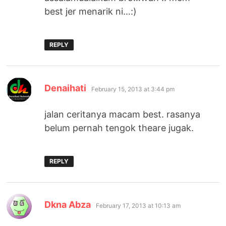
best jer menarik ni…:)
REPLY
says:
Denaihati
February 15, 2013 at 3:44 pm
jalan ceritanya macam best. rasanya
belum pernah tengok theare jugak.
REPLY
says:
Dkna Abza
February 17, 2013 at 10:13 am