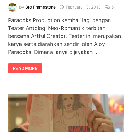
by
Bro Framestone
February 13, 2013
5
Paradoks Production kembali lagi dengan
Teater Antologi Neo-Romantik terbitan
bersama Artful Creator. Teater ini merupakan
karya serta diarahkan sendiri oleh Aloy
Paradoks. Dimana ianya dijayakan …
TEATER
READ MORE
ANTOLOGI
NEO-
ROMANTIK
#NEOROMANTIK