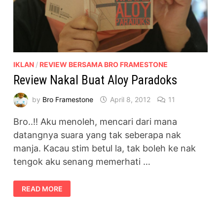
IKLAN
/
REVIEW BERSAMA BRO FRAMESTONE
Review Nakal Buat Aloy Paradoks
by
Bro Framestone
April 8, 2012
11
Bro..!! Aku menoleh, mencari dari mana
datangnya suara yang tak seberapa nak
manja. Kacau stim betul la, tak boleh ke nak
tengok aku senang memerhati …
REVIEW
READ MORE
NAKAL
BUAT
ALOY
PARADOKS