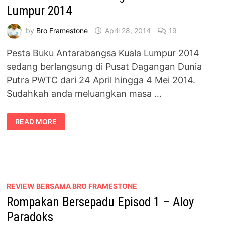
Lumpur 2014
by
Bro Framestone
April 28, 2014
19
Pesta Buku Antarabangsa Kuala Lumpur 2014
sedang berlangsung di Pusat Dagangan Dunia
Putra PWTC dari 24 April hingga 4 Mei 2014.
Sudahkah anda meluangkan masa …
PESTA
READ MORE
BUKU
ANTARABANGSA
KUALA
LUMPUR
2014
REVIEW BERSAMA BRO FRAMESTONE
Rompakan Bersepadu Episod 1 – Aloy
Paradoks