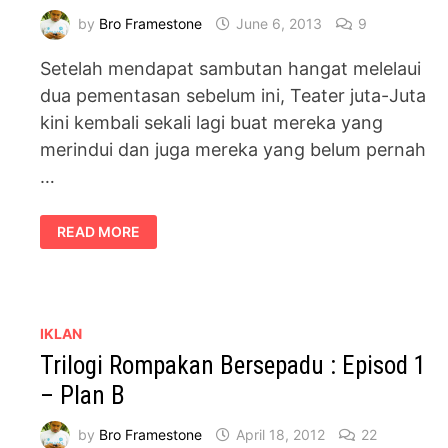
by
Bro Framestone
June 6, 2013
9
Setelah mendapat sambutan hangat melelaui
dua pementasan sebelum ini, Teater juta-Juta
kini kembali sekali lagi buat mereka yang
merindui dan juga mereka yang belum pernah
…
TEATER
READ MORE
JUTA
JUTA
3D
DIPENTASKAN
DI
DEWAN
BAHASA
IKLAN
PUSTAKA
Trilogi Rompakan Bersepadu : Episod 1
– Plan B
by
Bro Framestone
April 18, 2012
22