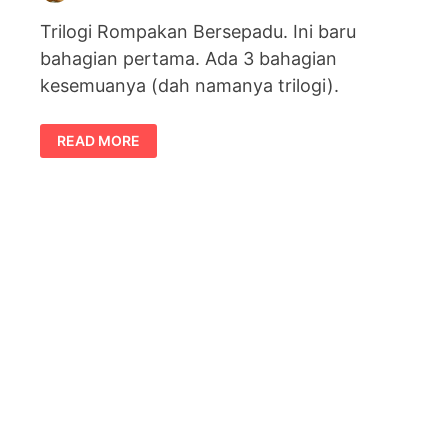
Trilogi Rompakan Bersepadu. Ini baru
bahagian pertama. Ada 3 bahagian
kesemuanya (dah namanya trilogi).
TRILOGI
READ MORE
ROMPAKAN
BERSEPADU
:
EPISOD
1
–
PLAN
B