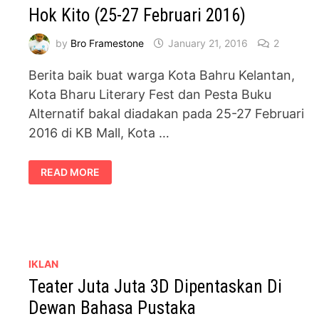
Hok Kito (25-27 Februari 2016)
by
Bro Framestone
January 21, 2016
2
Berita baik buat warga Kota Bahru Kelantan,
Kota Bharu Literary Fest dan Pesta Buku
Alternatif bakal diadakan pada 25-27 Februari
2016 di KB Mall, Kota …
PESTA
READ MORE
BUKU
ALTERNATIF
–
KOTA
BHARU
HOK
KITO
(25-
27
IKLAN
FEBRUARI
2016)
Teater Juta Juta 3D Dipentaskan Di
Dewan Bahasa Pustaka