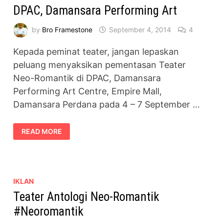
DPAC, Damansara Performing Art
by
Bro Framestone
September 4, 2014
4
Kepada peminat teater, jangan lepaskan
peluang menyaksikan pementasan Teater
Neo-Romantik di DPAC, Damansara
Performing Art Centre, Empire Mall,
Damansara Perdana pada 4 – 7 September …
PEMENTASAN
READ MORE
TEATER
NEO-
ROMANTIK
DI
DPAC,
DAMANSARA
PERFORMING
IKLAN
ART
Teater Antologi Neo-Romantik
#Neoromantik