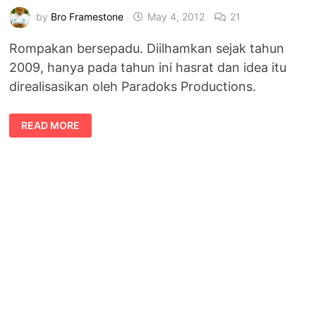
by
Bro Framestone
May 4, 2012
21
Rompakan bersepadu. Diilhamkan sejak tahun
2009, hanya pada tahun ini hasrat dan idea itu
direalisasikan oleh Paradoks Productions.
ROMPAKAN
READ MORE
BERSEPADU
EPISOD
1
–
ALOY
PARADOKS