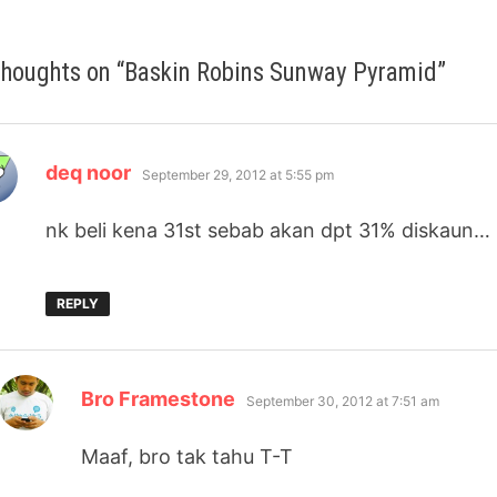
thoughts on “
Baskin Robins Sunway Pyramid
”
says:
deq noor
September 29, 2012 at 5:55 pm
nk beli kena 31st sebab akan dpt 31% diskaun… 
REPLY
says:
Bro Framestone
September 30, 2012 at 7:51 am
Maaf, bro tak tahu T-T