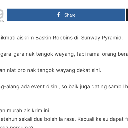
9
Share
ES
ikmati aiskrim Baskin Robbins di Sunway Pyramid.
 gara-gara nak tengok wayang, tapi ramai orang berat
an niat bro nak tengok wayang dekat sini.
ng-alang ada event disini, so baik juga dating sambi
n murah ais krim ini.
etahun sekali dua boleh la rasa. Kecuali kalau dapat fr
eka percuma?