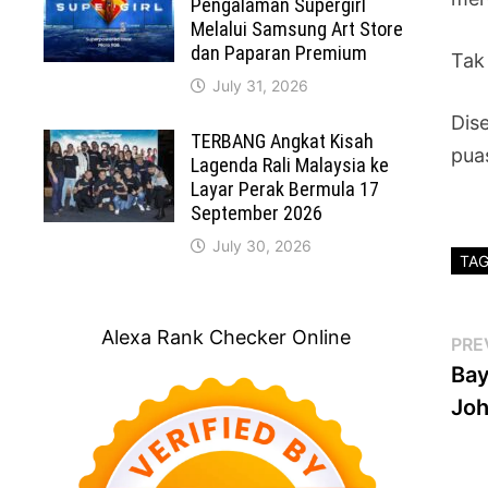
Pengalaman Supergirl
Melalui Samsung Art Store
dan Paparan Premium
Tak
July 31, 2026
Dis
TERBANG Angkat Kisah
pua
Lagenda Rali Malaysia ke
Layar Perak Bermula 17
September 2026
July 30, 2026
TA
Alexa Rank Checker Online
Po
PRE
Bay
na
Joh