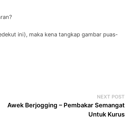
aran?
edekut ini), maka kena tangkap gambar puas-
Next
NEXT POST
post
Awek Berjogging – Pembakar Semangat
Untuk Kurus