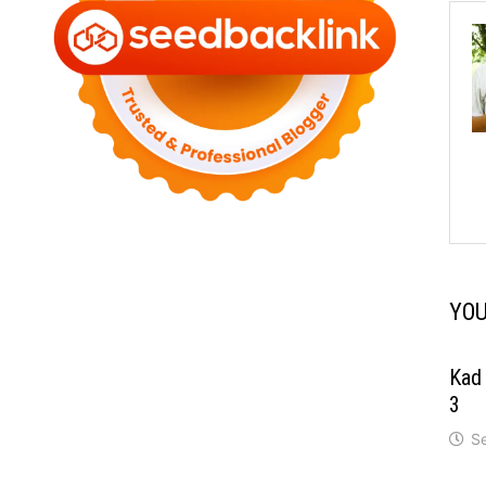
YOU
Kad 
3
S