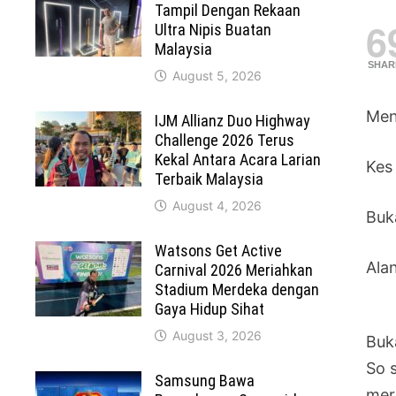
Tampil Dengan Rekaan
6
Ultra Nipis Buatan
Malaysia
SHAR
August 5, 2026
Men
IJM Allianz Duo Highway
Challenge 2026 Terus
Kekal Antara Acara Larian
Kes
Terbaik Malaysia
August 4, 2026
Buk
Watsons Get Active
Ala
Carnival 2026 Meriahkan
Stadium Merdeka dengan
Gaya Hidup Sihat
August 3, 2026
Buka
So s
Samsung Bawa
mer