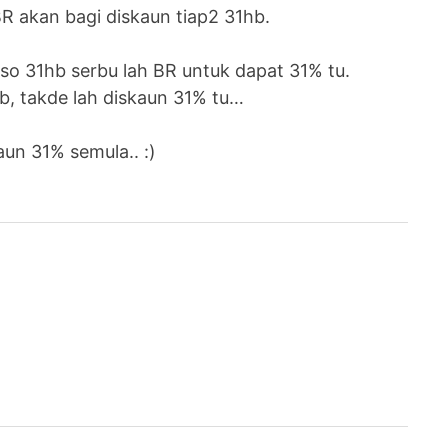
 BR akan bagi diskaun tiap2 31hb.
so 31hb serbu lah BR untuk dapat 31% tu.
b, takde lah diskaun 31% tu…
un 31% semula.. :)