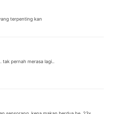
yang terpenting kan
. tak pernah merasa lagi..
kan sensorang, kena makan berdua he..23x