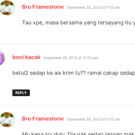
says:
Bro Framestone
September 30, 2012 at 7:52 am
Tau xpe, masa bersama yang tersayang itu 
says:
boni kacak
September 29, 2012 at 10:03 pm
betul2 sedap ke ais krim tu?? ramai cakap sedap
REPLY
says:
Bro Framestone
September 30, 2012 at 7:53 am
Mu kena try dulu. Dia nak sedap jangan ma