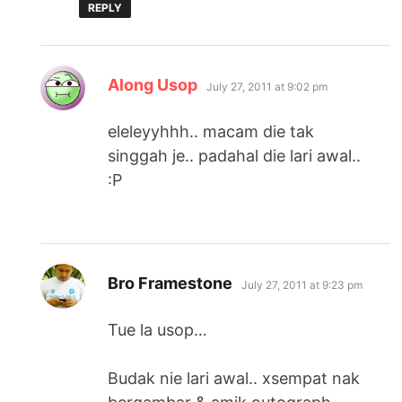
REPLY
says:
Along Usop
July 27, 2011 at 9:02 pm
eleleyyhhh.. macam die tak
singgah je.. padahal die lari awal..
:P
says:
Bro Framestone
July 27, 2011 at 9:23 pm
Tue la usop…
Budak nie lari awal.. xsempat nak