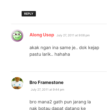
REPLY
says:
Along Usop
July 27, 2011 at 9:08 pm
akak ngan ina same je.. dok kejap
pastu larik.. hahaha
says:
Bro Framestone
July 27, 2011 at 9:44 pm
bro mana2 gath pun jarang la
nak bgtau dapat datang ke