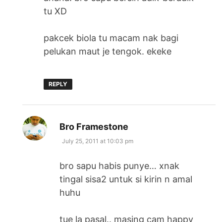
tu XD
pakcek biola tu macam nak bagi
pelukan maut je tengok. ekeke
REPLY
says:
Bro Framestone
July 25, 2011 at 10:03 pm
bro sapu habis punye… xnak
tingal sisa2 untuk si kirin n amal
huhu
tue la pasal.. masing cam happy