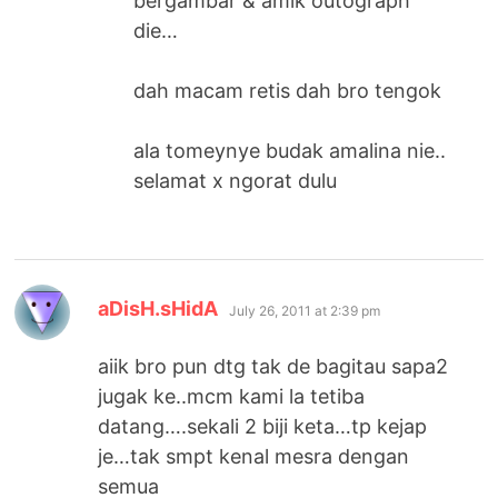
bergambar & amik outograph
die…
dah macam retis dah bro tengok
ala tomeynye budak amalina nie..
selamat x ngorat dulu
says:
aDisH.sHidA
July 26, 2011 at 2:39 pm
aiik bro pun dtg tak de bagitau sapa2
jugak ke..mcm kami la tetiba
datang….sekali 2 biji keta…tp kejap
je…tak smpt kenal mesra dengan
semua