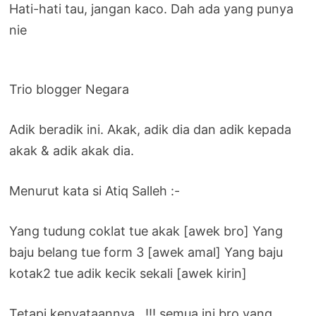
Hati-hati tau, jangan kaco. Dah ada yang punya
nie
Trio blogger Negara
Adik beradik ini. Akak, adik dia dan adik kepada
akak & adik akak dia.
Menurut kata si Atiq Salleh :-
Yang tudung coklat tue akak [awek bro] Yang
baju belang tue form 3 [awek amal] Yang baju
kotak2 tue adik kecik sekali [awek kirin]
Tetapi kenyataannya…!!! semua ini bro yang