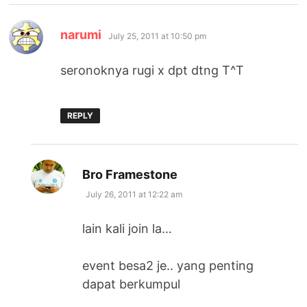
says:
narumi
July 25, 2011 at 10:50 pm
seronoknya rugi x dpt dtng T^T
REPLY
says:
Bro Framestone
July 26, 2011 at 12:22 am
lain kali join la…
event besa2 je.. yang penting
dapat berkumpul