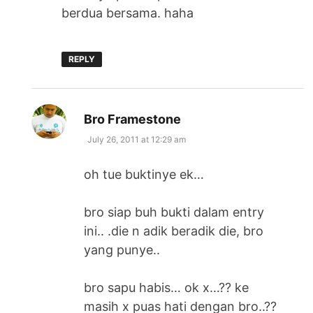
berdua bersama. haha
REPLY
says:
Bro Framestone
July 26, 2011 at 12:29 am
oh tue buktinye ek…
bro siap buh bukti dalam entry
ini.. .die n adik beradik die, bro
yang punye..
bro sapu habis… ok x…?? ke
masih x puas hati dengan bro..??