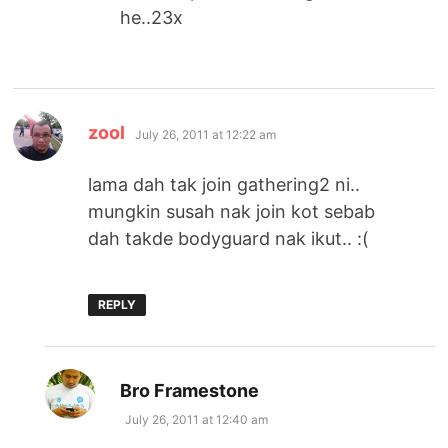
he..23x
says:
zool
July 26, 2011 at 12:22 am
lama dah tak join gathering2 ni..
mungkin susah nak join kot sebab
dah takde bodyguard nak ikut.. :(
REPLY
says:
Bro Framestone
July 26, 2011 at 12:40 am