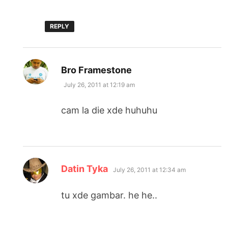
REPLY
says:
Bro Framestone
July 26, 2011 at 12:19 am
cam la die xde huhuhu
says:
Datin Tyka
July 26, 2011 at 12:34 am
tu xde gambar. he he..