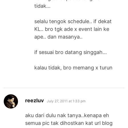
tidak…
selalu tengok schedule.. if dekat
KL.. bro tgk ade x event lain ke
ape.. dan masanya..
if sesuai bro datang singgah…
kalau tidak, bro memang x turun
says:
reezluv
July 27, 2011 at 1:33 pm
aku dari dulu nak tanya..kenapa eh
semua pic tak dihostkan kat url blog