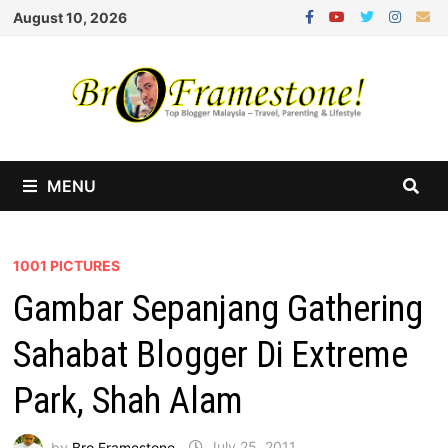
Skip
August 10, 2026
to
content
MENU
1001 PICTURES
Gambar Sepanjang Gathering
Sahabat Blogger Di Extreme
Park, Shah Alam
by
Bro Framestone
July 25, 2011