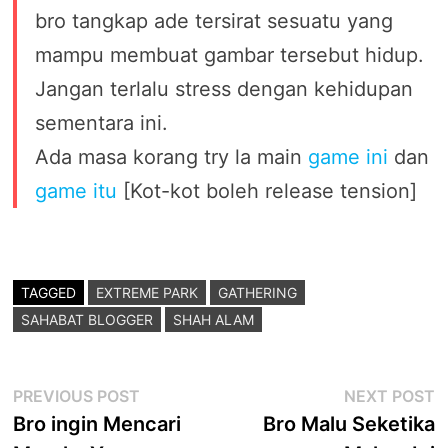
bro tangkap ade tersirat sesuatu yang
mampu membuat gambar tersebut hidup.
Jangan terlalu stress dengan kehidupan
sementara ini.
Ada masa korang try la main
game ini
dan
game itu
[Kot-kot boleh release tension]
TAGGED
EXTREME PARK
GATHERING
SAHABAT BLOGGER
SHAH ALAM
Post
Previous
N
PREVIOUS POST
NEXT POST
post:
p
Bro ingin Mencari
Bro Malu Seketika
navigation