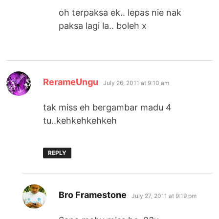
oh terpaksa ek.. lepas nie nak
paksa lagi la.. boleh x
says:
RerameUngu
July 26, 2011 at 9:10 am
tak miss eh bergambar madu 4
tu..kehkehkehkeh
REPLY
says:
Bro Framestone
July 27, 2011 at 9:19 pm