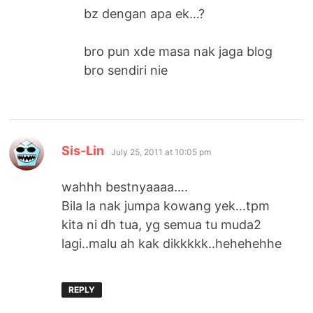
bz dengan apa ek…?
bro pun xde masa nak jaga blog
bro sendiri nie
says:
Sis-Lin
July 25, 2011 at 10:05 pm
wahhh bestnyaaaa….
Bila la nak jumpa kowang yek…tpm
kita ni dh tua, yg semua tu muda2
lagi..malu ah kak dikkkkk..hehehehhe
REPLY