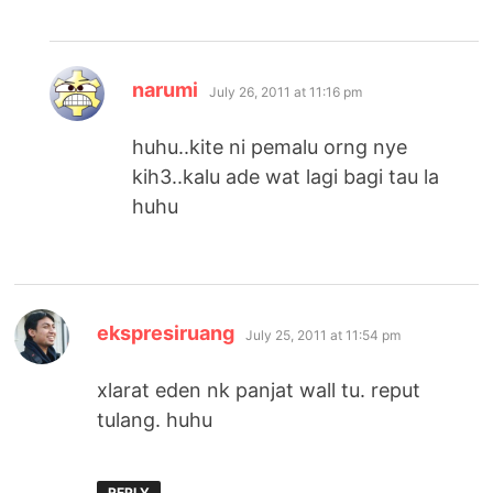
says:
narumi
July 26, 2011 at 11:16 pm
huhu..kite ni pemalu orng nye
kih3..kalu ade wat lagi bagi tau la
huhu
says:
ekspresiruang
July 25, 2011 at 11:54 pm
xlarat eden nk panjat wall tu. reput
tulang. huhu
REPLY