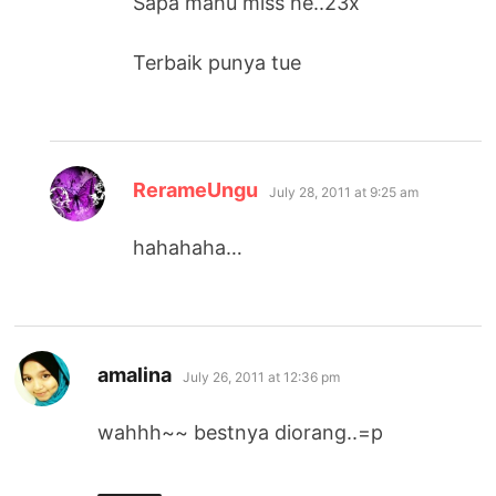
Sapa mahu miss he..23x
Terbaik punya tue
says:
RerameUngu
July 28, 2011 at 9:25 am
hahahaha…
says:
amalina
July 26, 2011 at 12:36 pm
wahhh~~ bestnya diorang..=p