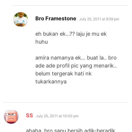
says:
Bro Framestone
July 25, 2011 at 9:59 pm
eh bukan ek…?? laju je mu ek
huhu
amira namanya ek… buat la.. bro
ade ade profil pic yang menarik..
belum tergerak hati nk
tukarkannya
says:
SS
July 25, 2011 at 10:00 pm
ahaha. bro sapu bersih adik-beradik