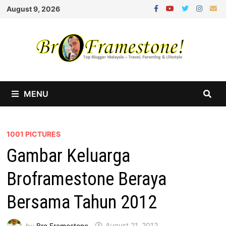
Skip
August 9, 2026
to
content
MENU
1001 PICTURES
Gambar Keluarga
Broframestone Beraya
Bersama Tahun 2012
by
Bro Framestone
August 21, 2012