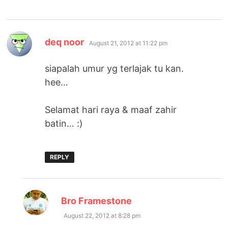
says:
deq noor
August 21, 2012 at 11:22 pm
siapalah umur yg terlajak tu kan.
hee…
Selamat hari raya & maaf zahir
batin… :)
REPLY
says:
Bro Framestone
August 22, 2012 at 8:28 pm