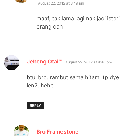
August 22, 2012 at 8:49 pm
maaf, tak lama lagi nak jadi isteri
orang dah
says:
Jebeng Otai™
August 22, 2012 at 8:40 pm
btul bro..rambut sama hitam..tp dye
len2..hehe
REPLY
says:
Bro Framestone