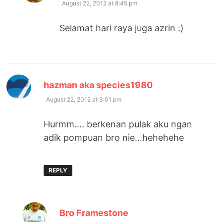
August 22, 2012 at 8:45 pm
Selamat hari raya juga azrin :)
says:
hazman aka species1980
August 22, 2012 at 3:01 pm
Hurmm…. berkenan pulak aku ngan
adik pompuan bro nie…hehehehe
REPLY
says:
Bro Framestone