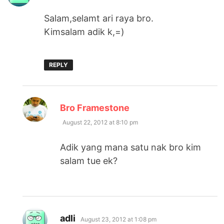
Salam,selamt ari raya bro.
Kimsalam adik k,=)
REPLY
says:
Bro Framestone
August 22, 2012 at 8:10 pm
Adik yang mana satu nak bro kim
salam tue ek?
says:
adli
August 23, 2012 at 1:08 pm