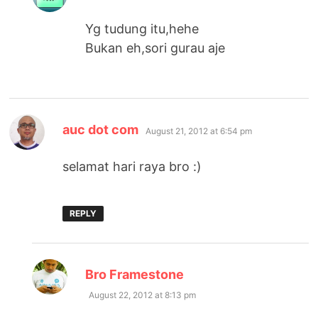
Yg tudung itu,hehe
Bukan eh,sori gurau aje
says:
auc dot com
August 21, 2012 at 6:54 pm
selamat hari raya bro :)
REPLY
says:
Bro Framestone
August 22, 2012 at 8:13 pm