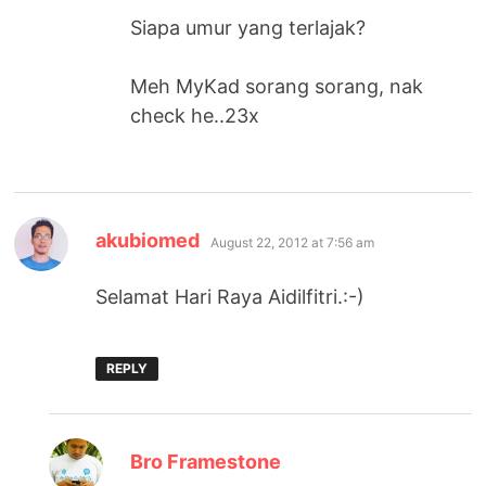
Siapa umur yang terlajak?
Meh MyKad sorang sorang, nak
check he..23x
says:
akubiomed
August 22, 2012 at 7:56 am
Selamat Hari Raya Aidilfitri.:-)
REPLY
says:
Bro Framestone