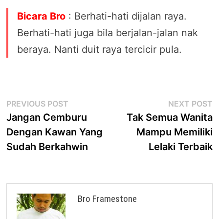
Bicara Bro
: Berhati-hati dijalan raya.
Berhati-hati juga bila berjalan-jalan nak
beraya. Nanti duit raya tercicir pula.
Post
Previous
N
PREVIOUS POST
NEXT POST
post:
p
Jangan Cemburu
Tak Semua Wanita
navigation
Dengan Kawan Yang
Mampu Memiliki
Sudah Berkahwin
Lelaki Terbaik
Bro Framestone