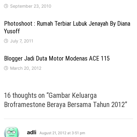
September 23, 2010
Photoshoot : Rumah Terbiar Lubuk Jenayah By Diana
Yusoff
July 7, 2011
Blogger Jadi Duta Motor Modenas ACE 115
March 20, 2012
16 thoughts on “
Gambar Keluarga
Broframestone Beraya Bersama Tahun 2012
”
says:
adli
August 21, 2012 at 3:51 pm