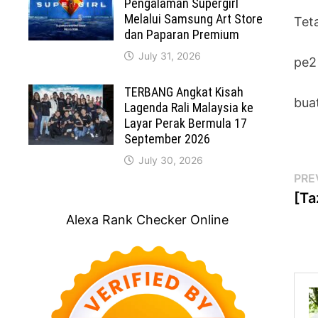
Pengalaman Supergirl
Melalui Samsung Art Store
Tet
dan Paparan Premium
July 31, 2026
pe2
TERBANG Angkat Kisah
bua
Lagenda Rali Malaysia ke
Layar Perak Bermula 17
September 2026
July 30, 2026
Po
PRE
[Ta
na
Alexa Rank Checker Online