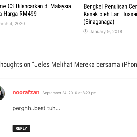
me C3 Dilancarkan di Malaysia
Bengkel Penulisan Cer
a Harga RM499
Kanak oleh Lan Hussa
(Sinaganaga)
arch 4, 2020
January 9, 2018
thoughts on “
Jeles Melihat Mereka bersama iPhon
says:
noorafzan
September 24, 2010 at 8:23 pm
perghh..best tuh…
REPLY