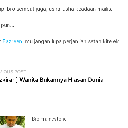
api bro sempat juga, usha-usha keadaan majlis.
 pun…
t
Fazreen
, mu jangan lupa perjanjian setan kite ek
st
Previous
VIOUS POST
post:
zkirah] Wanita Bukannya Hiasan Dunia
vigation
Bro Framestone