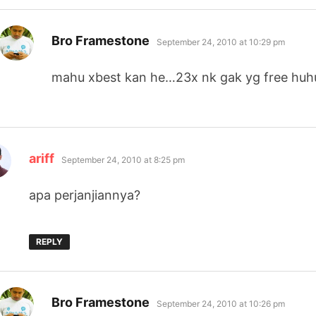
says:
Bro Framestone
September 24, 2010 at 10:29 pm
mahu xbest kan he…23x nk gak yg free huh
says:
ariff
September 24, 2010 at 8:25 pm
apa perjanjiannya?
REPLY
says:
Bro Framestone
September 24, 2010 at 10:26 pm