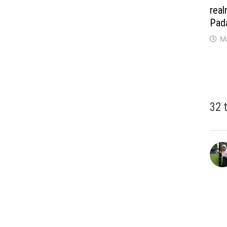
real
Pad
M
32 