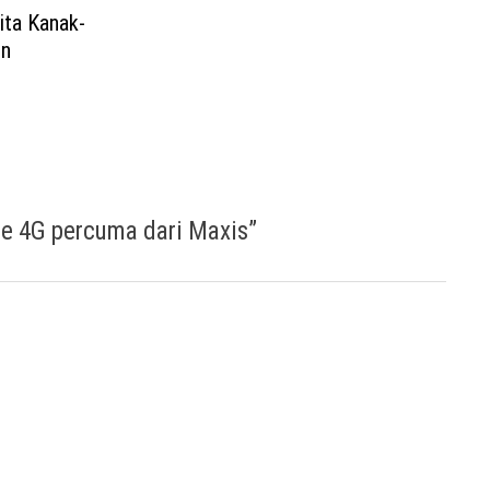
ita Kanak-
in
e 4G percuma dari Maxis
”