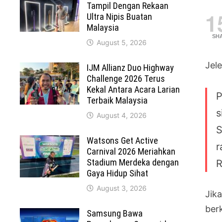
Tampil Dengan Rekaan
1
Ultra Nipis Buatan
Malaysia
SH
August 5, 2026
Jel
IJM Allianz Duo Highway
Challenge 2026 Terus
Kekal Antara Acara Larian
P
Terbaik Malaysia
s
August 4, 2026
S
Watsons Get Active
r
Carnival 2026 Meriahkan
Stadium Merdeka dengan
R
Gaya Hidup Sihat
August 3, 2026
Jik
ber
Samsung Bawa