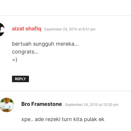
says:
aizat shafiq
September 24, 2010 at 8:31 pm
bertuah sungguh mereka…
congrats…
=)
REPLY
says:
Bro Framestone
September 24, 2010 at 10:20 pm
xpe.. ade rezeki turn kita pulak ek