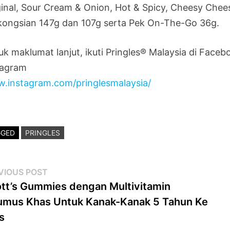
ginal, Sour Cream & Onion, Hot & Spicy, Cheesy Chee
kongsian 147g dan 107g serta Pek On-The-Go 36g.
uk maklumat lanjut, ikuti Pringles® Malaysia di Face
tagram
.instagram.com/pringlesmalaysia/
GGED
PRINGLES
st
Previous
VIOUS POST
post:
tt’s Gummies dengan Multivitamin
vigation
umus Khas Untuk Kanak-Kanak 5 Tahun Ke
s