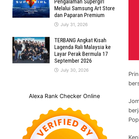
Pengalaman Supergirl
Melalui Samsung Art Store
dan Paparan Premium
July 31, 2026
TERBANG Angkat Kisah
Lagenda Rali Malaysia ke
Layar Perak Bermula 17
September 2026
July 30, 2026
Pri
ber
Alexa Rank Checker Online
Jom
ber
Pop
Ken