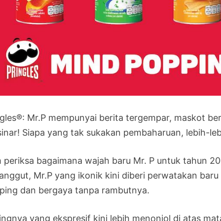
ngles®: Mr.P mempunyai berita tergempar, maskot bermi
sinar! Siapa yang tak sukakan pembaharuan, lebih-leb
 periksa bagaimana wajah baru Mr. P untuk tahun 2
janggut, Mr.P yang ikonik kini diberi perwatakan bar
ping dan bergaya tanpa rambutnya.
ingnya yang ekspresif kini lebih menonjol di atas mat