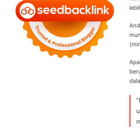
lebi
And
mun
(min
Apa
ber
dal
“
u
m