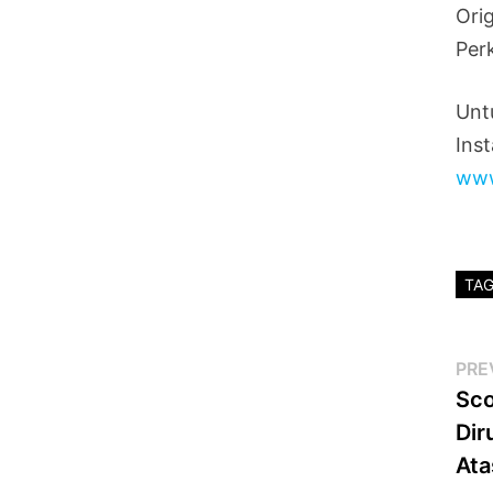
Ori
Per
Unt
Ins
www
TA
Po
PRE
Sco
na
Dir
Ata