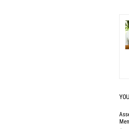
YOU
Ass
Men