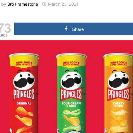
by
Bro Framestone
March 29, 2021
73
Share
ARES