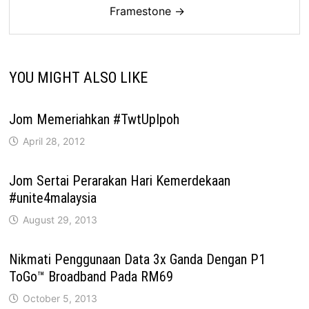
Framestone →
YOU MIGHT ALSO LIKE
Jom Memeriahkan #TwtUpIpoh
April 28, 2012
Jom Sertai Perarakan Hari Kemerdekaan
#unite4malaysia
August 29, 2013
Nikmati Penggunaan Data 3x Ganda Dengan P1
ToGo™ Broadband Pada RM69
October 5, 2013