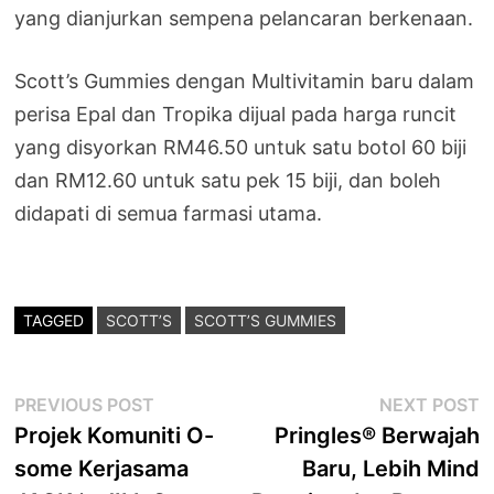
yang dianjurkan sempena pelancaran berkenaan.
Scott’s Gummies dengan Multivitamin baru dalam
perisa Epal dan Tropika dijual pada harga runcit
yang disyorkan RM46.50 untuk satu botol 60 biji
dan RM12.60 untuk satu pek 15 biji, dan boleh
didapati di semua farmasi utama.
TAGGED
SCOTT’S
SCOTT’S GUMMIES
Post
Previous
N
PREVIOUS POST
NEXT POST
post:
p
Projek Komuniti O-
Pringles® Berwajah
navigation
some Kerjasama
Baru, Lebih Mind