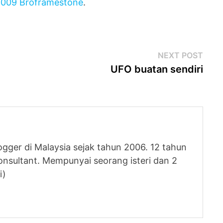
2009 Broframestone
.
Next
NEXT POST
post
UFO buatan sendiri
logger di Malaysia sejak tahun 2006. 12 tahun
nsultant. Mempunyai seorang isteri dan 2
i)