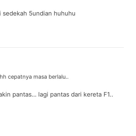
si sedekah 5undian huhuhu
shhh cepatnya masa berlalu..
n pantas… lagi pantas dari kereta F1..