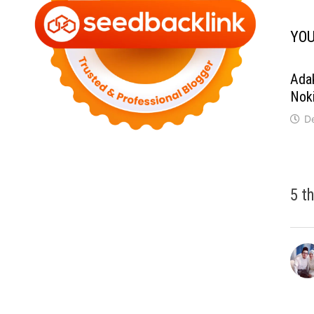
YOU
Ada
Nok
D
5 t