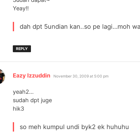
Yeay!!
dah dpt 5undian kan..so pe lagi…moh w
REPLY
says:
Eazy Izzuddin
November 30, 2009 at 5:00 pm
yeah2…
sudah dpt juge
hik3
so meh kumpul undi byk2 ek huhuhu