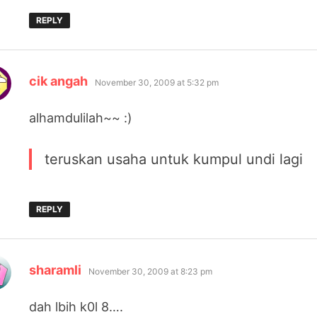
REPLY
says:
cik angah
November 30, 2009 at 5:32 pm
alhamdulilah~~ :)
teruskan usaha untuk kumpul undi lagi
REPLY
says:
sharamli
November 30, 2009 at 8:23 pm
dah lbih k0l 8….