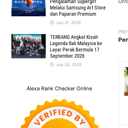
Pengalaman Supergirl
Unt
Melalui Samsung Art Store
dan Paparan Premium
July 31, 2026
Po
PRE
TERBANG Angkat Kisah
Pen
na
Lagenda Rali Malaysia ke
Layar Perak Bermula 17
September 2026
July 30, 2026
Alexa Rank Checker Online