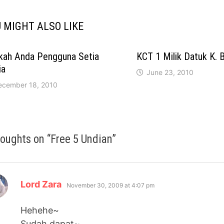
 MIGHT ALSO LIKE
kah Anda Pengguna Setia
KCT 1 Milik Datuk K. B
ia
June 23, 2010
ecember 18, 2010
houghts on “
Free 5 Undian
”
says:
Lord Zara
November 30, 2009 at 4:07 pm
Hehehe~
Sudah dapat~