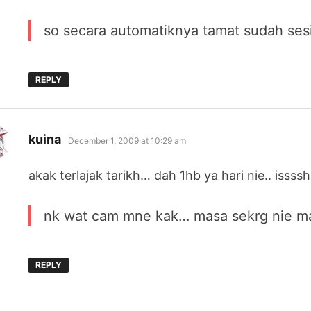
so secara automatiknya tamat sudah se
REPLY
says:
kuina
December 1, 2009 at 10:29 am
akak terlajak tarikh… dah 1hb ya hari nie.. isss
nk wat cam mne kak… masa sekrg nie maki
REPLY