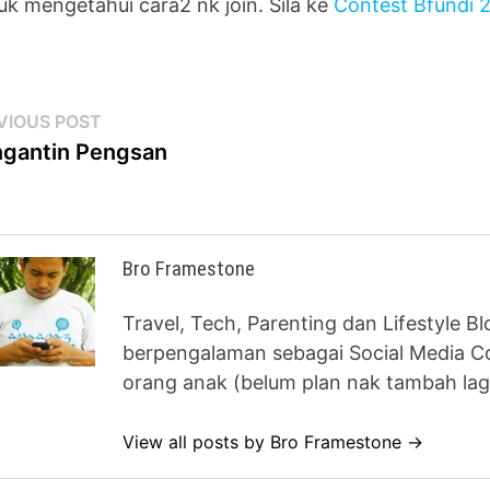
uk mengetahui cara2 nk join. Sila ke
Contest Bfundi 
st
Previous
VIOUS POST
post:
gantin Pengsan
vigation
Bro Framestone
Travel, Tech, Parenting dan Lifestyle B
berpengalaman sebagai Social Media Co
orang anak (belum plan nak tambah lag
View all posts by Bro Framestone →