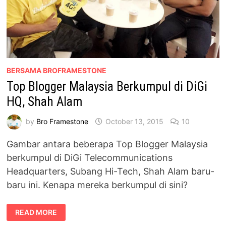
BERSAMA BROFRAMESTONE
Top Blogger Malaysia Berkumpul di DiGi
HQ, Shah Alam
by
Bro Framestone
October 13, 2015
10
Gambar antara beberapa Top Blogger Malaysia
berkumpul di DiGi Telecommunications
Headquarters, Subang Hi-Tech, Shah Alam baru-
baru ini. Kenapa mereka berkumpul di sini?
TOP
READ MORE
BLOGGER
MALAYSIA