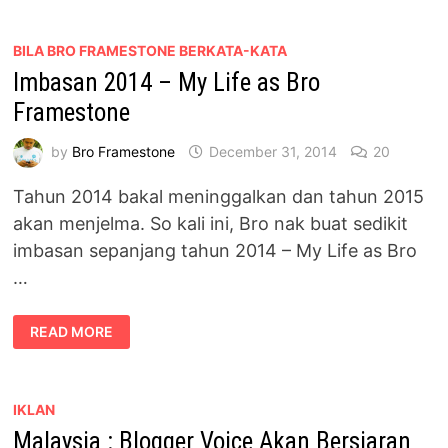
BERKUMPUL
DI
DIGI
HQ,
BILA BRO FRAMESTONE BERKATA-KATA
SHAH
Imbasan 2014 – My Life as Bro
ALAM
Framestone
by
Bro Framestone
December 31, 2014
20
Tahun 2014 bakal meninggalkan dan tahun 2015
akan menjelma. So kali ini, Bro nak buat sedikit
imbasan sepanjang tahun 2014 – My Life as Bro
…
IMBASAN
READ MORE
2014
–
MY
LIFE
AS
BRO
IKLAN
FRAMESTONE
Malaysia : Blogger Voice Akan Bersiaran