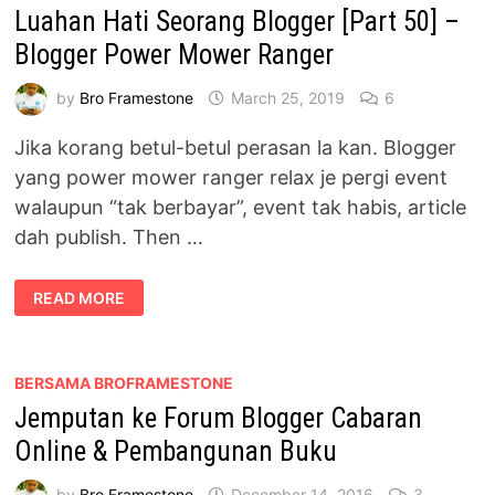
Luahan Hati Seorang Blogger [Part 50] –
Blogger Power Mower Ranger
by
Bro Framestone
March 25, 2019
6
Jika korang betul-betul perasan la kan. Blogger
yang power mower ranger relax je pergi event
walaupun “tak berbayar”, event tak habis, article
dah publish. Then …
LUAHAN
READ MORE
HATI
SEORANG
BLOGGER
[PART
50]
–
BERSAMA BROFRAMESTONE
BLOGGER
Jemputan ke Forum Blogger Cabaran
POWER
MOWER
RANGER
Online & Pembangunan Buku
by
Bro Framestone
December 14, 2016
3