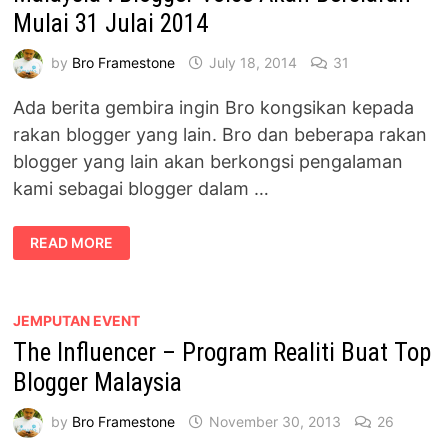
Mulai 31 Julai 2014
by
Bro Framestone
July 18, 2014
31
Ada berita gembira ingin Bro kongsikan kepada
rakan blogger yang lain. Bro dan beberapa rakan
blogger yang lain akan berkongsi pengalaman
kami sebagai blogger dalam …
MALAYSIA
READ MORE
:
BLOGGER
VOICE
AKAN
BERSIARAN
MULAI
JEMPUTAN EVENT
31
The Influencer – Program Realiti Buat Top
JULAI
2014
Blogger Malaysia
by
Bro Framestone
November 30, 2013
26