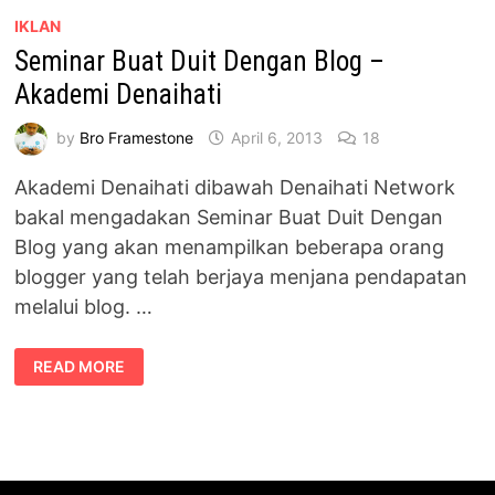
IKLAN
Seminar Buat Duit Dengan Blog –
Akademi Denaihati
by
Bro Framestone
April 6, 2013
18
Akademi Denaihati dibawah Denaihati Network
bakal mengadakan Seminar Buat Duit Dengan
Blog yang akan menampilkan beberapa orang
blogger yang telah berjaya menjana pendapatan
melalui blog. …
SEMINAR
READ MORE
BUAT
DUIT
DENGAN
BLOG
–
AKADEMI
DENAIHATI