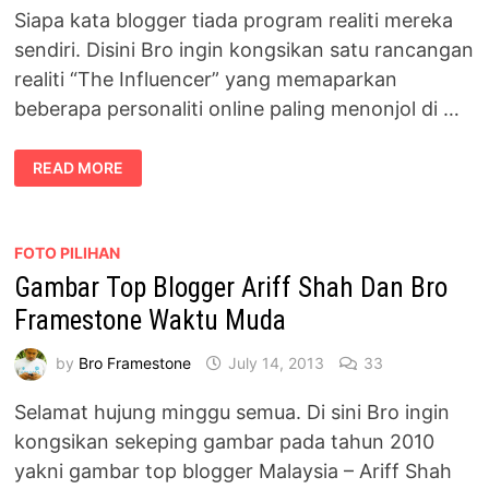
Siapa kata blogger tiada program realiti mereka
sendiri. Disini Bro ingin kongsikan satu rancangan
realiti “The Influencer” yang memaparkan
beberapa personaliti online paling menonjol di …
THE
READ MORE
INFLUENCER
–
PROGRAM
REALITI
BUAT
TOP
FOTO PILIHAN
BLOGGER
Gambar Top Blogger Ariff Shah Dan Bro
MALAYSIA
Framestone Waktu Muda
by
Bro Framestone
July 14, 2013
33
Selamat hujung minggu semua. Di sini Bro ingin
kongsikan sekeping gambar pada tahun 2010
yakni gambar top blogger Malaysia – Ariff Shah