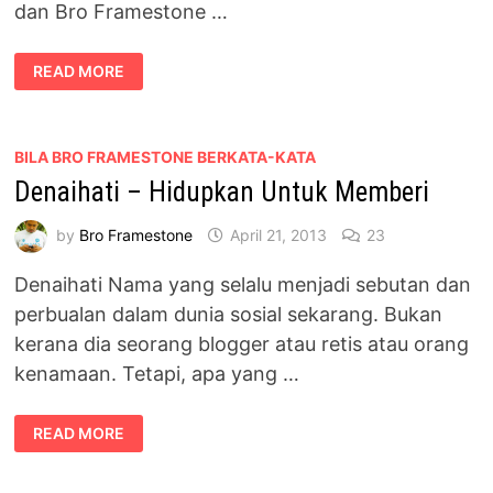
dan Bro Framestone …
GAMBAR
READ MORE
TOP
BLOGGER
ARIFF
SHAH
DAN
BRO
BILA BRO FRAMESTONE BERKATA-KATA
FRAMESTONE
Denaihati – Hidupkan Untuk Memberi
WAKTU
MUDA
by
Bro Framestone
April 21, 2013
23
Denaihati Nama yang selalu menjadi sebutan dan
perbualan dalam dunia sosial sekarang. Bukan
kerana dia seorang blogger atau retis atau orang
kenamaan. Tetapi, apa yang …
DENAIHATI
READ MORE
–
HIDUPKAN
UNTUK
MEMBERI