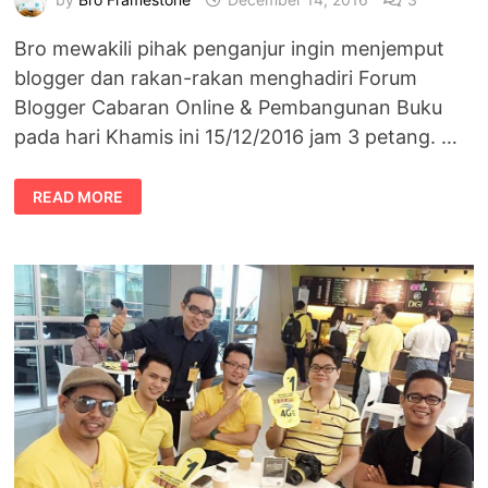
Bro mewakili pihak penganjur ingin menjemput
blogger dan rakan-rakan menghadiri Forum
Blogger Cabaran Online & Pembangunan Buku
pada hari Khamis ini 15/12/2016 jam 3 petang. …
JEMPUTAN
READ MORE
KE
FORUM
BLOGGER
CABARAN
ONLINE
&
PEMBANGUNAN
BUKU