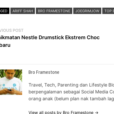
GGED
ARIFF SHAH
BRO FRAMESTONE
JOEGRIMJOW
TOP 
st
Previous
VIOUS POST
post:
ikmatan Nestle Drumstick Ekstrem Choc
vigation
baru
Bro Framestone
Travel, Tech, Parenting dan Lifestyle B
berpengalaman sebagai Social Media Co
orang anak (belum plan nak tambah lag
View all posts by Bro Framestone →