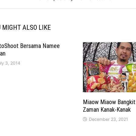
 MIGHT ALSO LIKE
toShoot Bersama Namee
lan
ly 3, 2014
Miaow Miaow Bangkit 
Zaman Kanak-Kanak
December 23, 2021