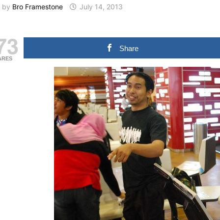
by
Bro Framestone
July 14, 2013
73
Share
ARES