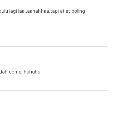
lu lagi laa..aahahhaa.tapi atlet boling
u dah comel huhuhu