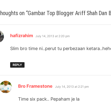
thoughts on “
Gambar Top Blogger Ariff Shah Dan
says:
hafizrahim
July 14, 2013 at 2:20 pm
Slim bro time ni..perut tu perbezaan ketara..heh
REPLY
says:
Bro Framestone
July 14, 2013 at 2:21 pm
Time six pack.. Pepaham je la