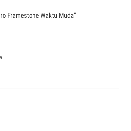
 Bro Framestone Waktu Muda
”
e