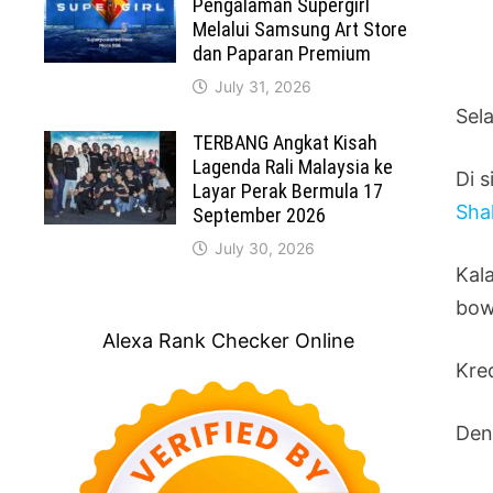
Pengalaman Supergirl
Melalui Samsung Art Store
dan Paparan Premium
July 31, 2026
Sel
TERBANG Angkat Kisah
Lagenda Rali Malaysia ke
Di 
Layar Perak Bermula 17
Sha
September 2026
July 30, 2026
Kal
bow
Alexa Rank Checker Online
Kre
Den