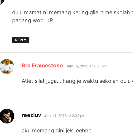
dulu mamat ni memang kering gile..time skolah du
padang woo…:P
REPLY
says:
Bro Framestone
July 14, 2013 at 2:31 pm
Atlet silat juga… hang je waktu sekolah dul
says:
reezluv
July 14, 2013 at 2:32 pm
aku memang gini jek..eehhe