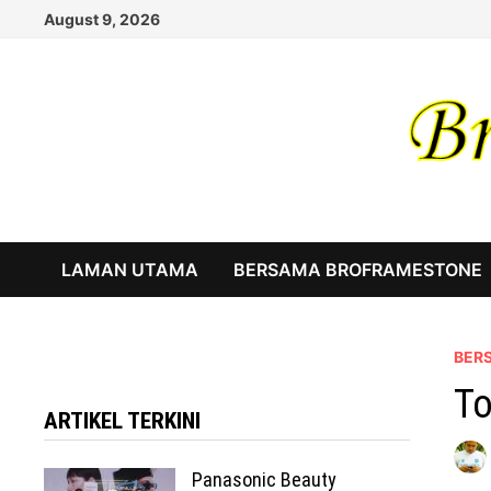
Skip
August 9, 2026
to
content
LAMAN UTAMA
BERSAMA BROFRAMESTONE
BER
To
ARTIKEL TERKINI
Panasonic Beauty