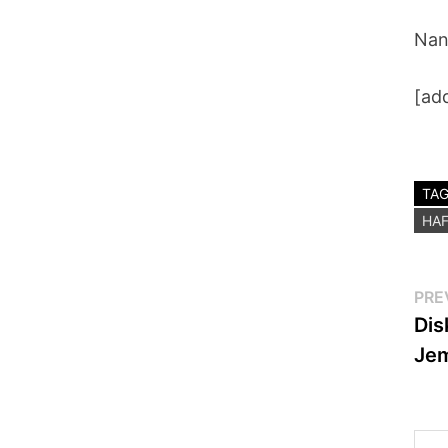
Nant
[ad
TA
HAF
Po
PRE
Dis
na
Je