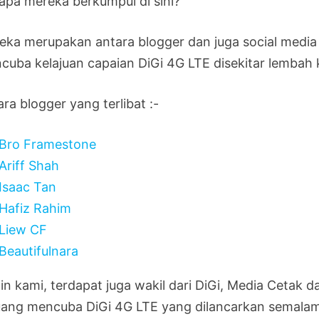
apa mereka berkumpul di sini?
eka merupakan antara blogger dan juga social media i
cuba kelajuan capaian DiGi 4G LTE disekitar lembah 
ra blogger yang terlibat :-
Bro Framestone
Ariff Shah
Isaac Tan
Hafiz Rahim
Liew CF
Beautifulnara
in kami, terdapat juga wakil dari DiGi, Media Cetak d
uang mencuba DiGi 4G LTE yang dilancarkan semalam