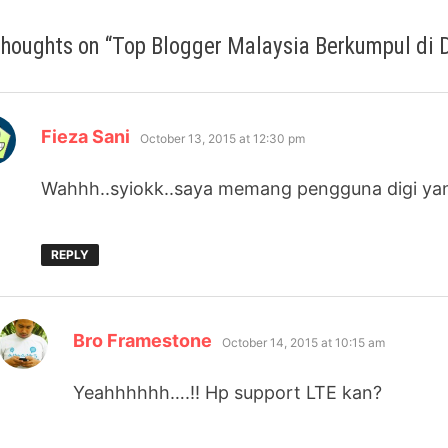
thoughts on “
Top Blogger Malaysia Berkumpul di 
says:
Fieza Sani
October 13, 2015 at 12:30 pm
Wahhh..syiokk..saya memang pengguna digi yan
REPLY
says:
Bro Framestone
October 14, 2015 at 10:15 am
Yeahhhhhh….!! Hp support LTE kan?