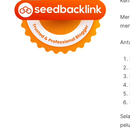
Ken
Mer
men
Anta
Sela
pel