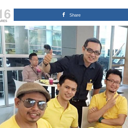
16
Share
ARES