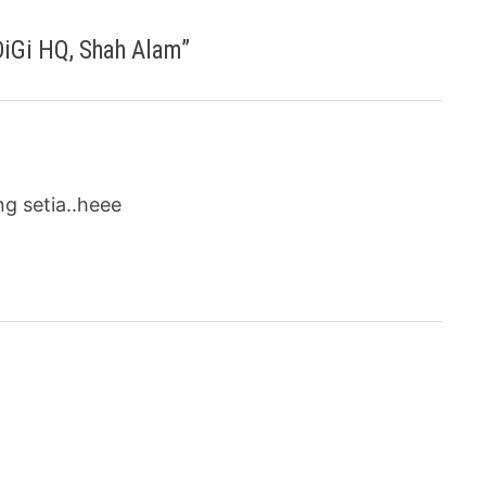
DiGi HQ, Shah Alam
”
g setia..heee