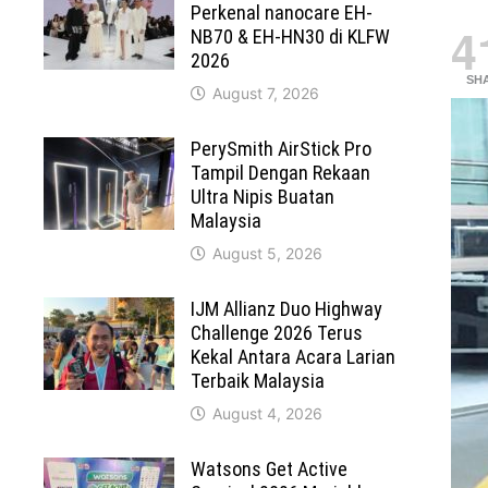
Perkenal nanocare EH-
4
NB70 & EH-HN30 di KLFW
2026
SH
August 7, 2026
PerySmith AirStick Pro
Tampil Dengan Rekaan
Ultra Nipis Buatan
Malaysia
August 5, 2026
IJM Allianz Duo Highway
Challenge 2026 Terus
Kekal Antara Acara Larian
Terbaik Malaysia
August 4, 2026
Watsons Get Active