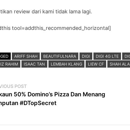
ikan review dari kami tidak lama lagi.
dthis tool=addthis_recommended_horizontal]
GGED
ARIFF SHAH
BEAUTIFULNARA
DIGI
DIGI 4G LTE
DI
IZ RAHIM
ISAAC TAN
LEMBAH KLANG
LIEW CF
SHAH AL
st
Previous
VIOUS POST
post:
kaun 50% Domino’s Pizza Dan Menang
vigation
mputan #DTopSecret