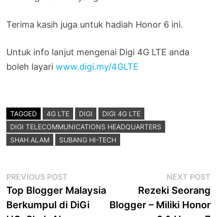
Terima kasih juga untuk hadiah Honor 6 ini.
Untuk info lanjut mengenai Digi 4G LTE anda
boleh layari
www.digi.my/4GLTE
TAGGED
4G LTE
DIGI
DIGI 4G LTE
DIGI TELECOMMUNICATIONS HEADQUARTERS
SHAH ALAM
SUBANG HI-TECH
Post
Previous
N
PREVIOUS POST
NEXT POST
post:
p
Top Blogger Malaysia
Rezeki Seorang
navigation
Berkumpul di DiGi
Blogger – Miliki Honor