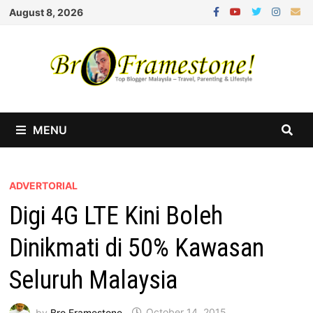
Skip
August 8, 2026
to
content
MENU
ADVERTORIAL
Digi 4G LTE Kini Boleh
Dinikmati di 50% Kawasan
Seluruh Malaysia
by
Bro Framestone
October 14, 2015