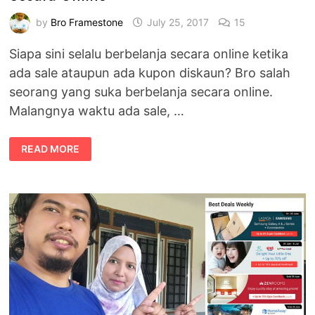
by
Bro Framestone
July 25, 2017
15
Siapa sini selalu berbelanja secara online ketika
ada sale ataupun ada kupon diskaun? Bro salah
seorang yang suka berbelanja secara online.
Malangnya waktu ada sale, …
SHOPCOUPONS
READ MORE
TAWAR
KUPON
DISKAUN
UNTUK
LEBIH
PENJIMATAN
MEMBELI
BELAH
SECARA
ONLINE