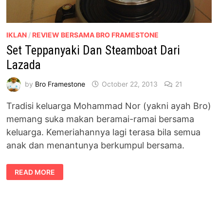
IKLAN
/
REVIEW BERSAMA BRO FRAMESTONE
Set Teppanyaki Dan Steamboat Dari
Lazada
by
Bro Framestone
October 22, 2013
21
Tradisi keluarga Mohammad Nor (yakni ayah Bro)
memang suka makan beramai-ramai bersama
keluarga. Kemeriahannya lagi terasa bila semua
anak dan menantunya berkumpul bersama.
SET
READ MORE
TEPPANYAKI
DAN
STEAMBOAT
DARI
LAZADA