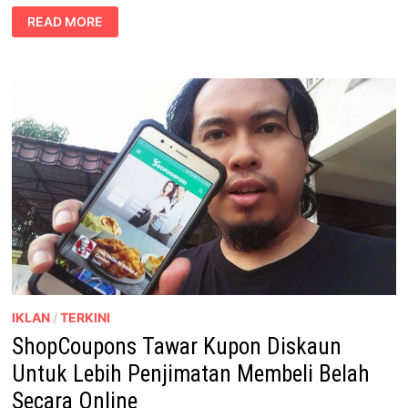
GEMAR
READ MORE
SHOPPING
ONLINE?
PG
MALL,
PORT
MENARIK
KAKI
SHOPPING
DENGAN
TAWARAN
ISTIMEWA
IKLAN
/
TERKINI
ShopCoupons Tawar Kupon Diskaun
Untuk Lebih Penjimatan Membeli Belah
Secara Online