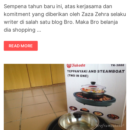
Sempena tahun baru ini, atas kerjasama dan
komitment yang diberikan oleh Zaza Zehra selaku
writer di salah satu blog Bro. Maka Bro belanja
dia shopping …
SHOPPING
READ MORE
ONLINE
DI
LAMIDO
MALAYSIA