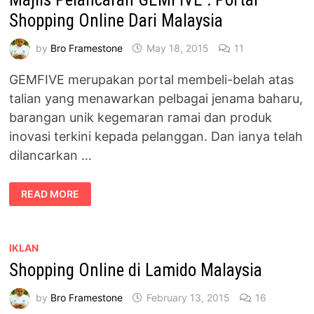
Shopping Online Dari Malaysia
by
Bro Framestone
May 18, 2015
11
GEMFIVE merupakan portal membeli-belah atas
talian yang menawarkan pelbagai jenama baharu,
barangan unik kegemaran ramai dan produk
inovasi terkini kepada pelanggan. Dan ianya telah
dilancarkan …
MAJLIS
READ MORE
PELANCARAN
GEMFIVE
:
PORTAL
SHOPPING
ONLINE
IKLAN
DARI
Shopping Online di Lamido Malaysia
MALAYSIA
by
Bro Framestone
February 13, 2015
16