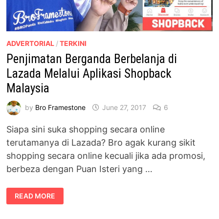
ADVERTORIAL
/
TERKINI
Penjimatan Berganda Berbelanja di
Lazada Melalui Aplikasi Shopback
Malaysia
by
Bro Framestone
June 27, 2017
6
Siapa sini suka shopping secara online
terutamanya di Lazada? Bro agak kurang sikit
shopping secara online kecuali jika ada promosi,
berbeza dengan Puan Isteri yang …
PENJIMATAN
READ MORE
BERGANDA
BERBELANJA
DI
LAZADA