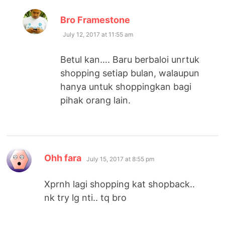
says:
Bro Framestone
July 12, 2017 at 11:55 am
Betul kan…. Baru berbaloi unrtuk
shopping setiap bulan, walaupun
hanya untuk shoppingkan bagi
pihak orang lain.
says:
Ohh fara
July 15, 2017 at 8:55 pm
Xprnh lagi shopping kat shopback..
nk try lg nti.. tq bro