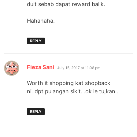
duit sebab dapat reward balik.
Hahahaha.
REPLY
says:
Fieza Sani
July 15, 2017 at 11:08 pm
Worth it shopping kat shopback
ni..dpt pulangan sikit…ok le tu,kan…
REPLY