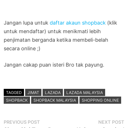
Jangan lupa untuk
daftar akaun shopback
(klik
untuk mendaftar) untuk menikmati lebih
penjimatan berganda ketika membeli-belah
secara online ;)
Jangan cakap puan isteri Bro tak payung.
TAGGED
JIMAT
LAZADA
LAZADA MALAYSIA
SHOPBACK
SHOPBACK MALAYSIA
SHOPPING ONLINE
Post
Previous
N
PREVIOUS POST
NEXT POST