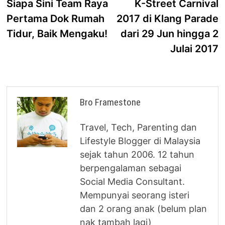
post:
p
Siapa Sini Team Raya
K-Street Carnival
navigation
Pertama Dok Rumah
2017 di Klang Parade
Tidur, Baik Mengaku!
dari 29 Jun hingga 2
Julai 2017
Bro Framestone
Travel, Tech, Parenting dan
Lifestyle Blogger di Malaysia
sejak tahun 2006. 12 tahun
berpengalaman sebagai
Social Media Consultant.
Mempunyai seorang isteri
dan 2 orang anak (belum plan
nak tambah lagi)