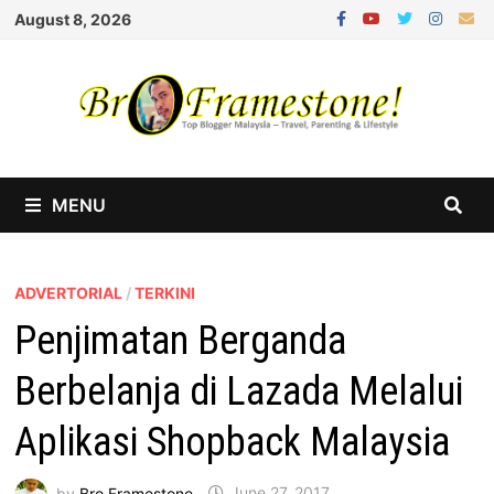
Skip
August 8, 2026
to
content
MENU
ADVERTORIAL
/
TERKINI
Penjimatan Berganda
Berbelanja di Lazada Melalui
Aplikasi Shopback Malaysia
by
Bro Framestone
June 27, 2017