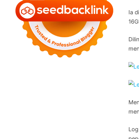
Ia 
16G
Dil
menj
Men
men
Log
pen