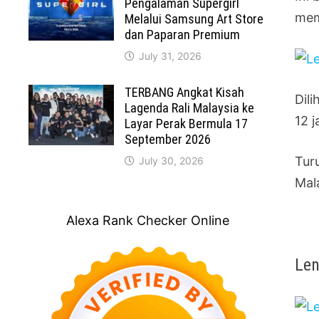
Pengalaman Supergirl
mem
Melalui Samsung Art Store
dan Paparan Premium
July 31, 2026
TERBANG Angkat Kisah
Dil
Lagenda Rali Malaysia ke
12 
Layar Perak Bermula 17
September 2026
Tur
July 30, 2026
Mal
Alexa Rank Checker Online
Len