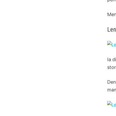
Men
Len
Ia 
sto
Den
mam