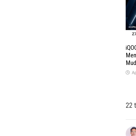
iQOO
Mem
Mud
Ap
22 