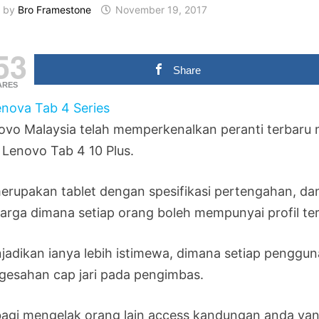
by
Bro Framestone
November 19, 2017
53
Share
ARES
ovo Malaysia telah memperkenalkan peranti terbaru m
 Lenovo Tab 4 10 Plus.
merupakan tablet dengan spesifikasi pertengahan, da
uarga dimana setiap orang boleh mempunyai profil ter
jadikan ianya lebih istimewa, dimana setiap pengguna
gesahan cap jari pada pengimbas.
 bagi mengelak orang lain access kandungan anda y