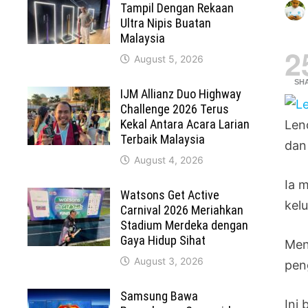
Tampil Dengan Rekaan
Ultra Nipis Buatan
Malaysia
2
August 5, 2026
SH
IJM Allianz Duo Highway
Challenge 2026 Terus
Kekal Antara Acara Larian
Len
Terbaik Malaysia
dan
August 4, 2026
Ia 
Watsons Get Active
kel
Carnival 2026 Meriahkan
Stadium Merdeka dengan
Gaya Hidup Sihat
Men
August 3, 2026
pen
Samsung Bawa
Ini