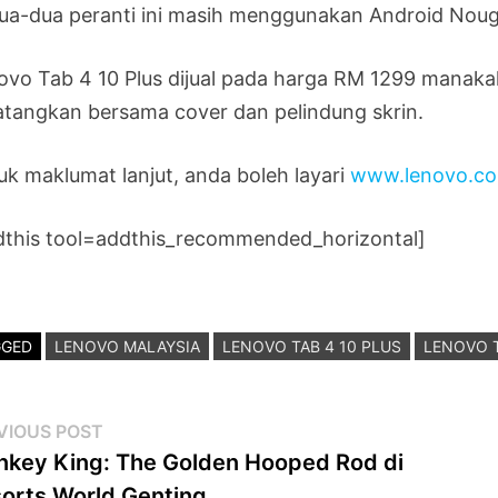
ua-dua peranti ini masih menggunakan Android Noug
ovo Tab 4 10 Plus dijual pada harga RM 1299 manakal
atangkan bersama cover dan pelindung skrin.
uk maklumat lanjut, anda boleh layari
www.lenovo.c
dthis tool=addthis_recommended_horizontal]
GGED
LENOVO MALAYSIA
LENOVO TAB 4 10 PLUS
LENOVO T
st
Previous
VIOUS POST
post:
key King: The Golden Hooped Rod di
vigation
orts World Genting