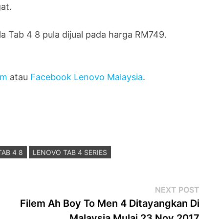
at.
a Tab 4 8 pula dijual pada harga RM749.
om
atau
Facebook Lenovo Malaysia
.
AB 4 8
LENOVO TAB 4 SERIES
Next
NEXT POST
post
Filem Ah Boy To Men 4 Ditayangkan Di
Malaysia Mulai 23 Nov 2017