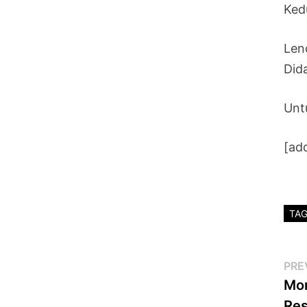
Ked
Len
Did
Unt
[ad
TA
Po
PRE
Mon
na
Res