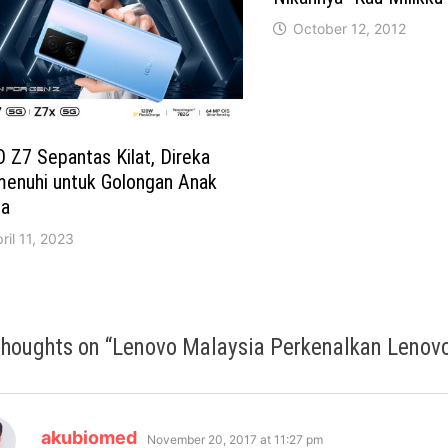
October 12, 2012
 Z7 Sepantas Kilat, Direka
enuhi untuk Golongan Anak
a
ril 11, 2023
thoughts on “
Lenovo Malaysia Perkenalkan Lenovo
says:
akubiomed
November 20, 2017 at 11:27 pm