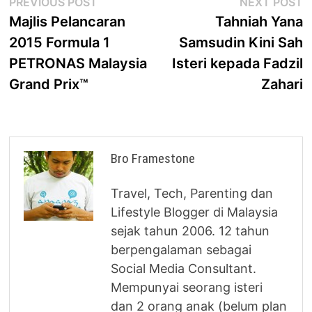
Post
Previous
N
PREVIOUS POST
NEXT POST
post:
p
Majlis Pelancaran
Tahniah Yana
navigation
2015 Formula 1
Samsudin Kini Sah
PETRONAS Malaysia
Isteri kepada Fadzil
Grand Prix™
Zahari
Bro Framestone
Travel, Tech, Parenting dan
Lifestyle Blogger di Malaysia
sejak tahun 2006. 12 tahun
berpengalaman sebagai
Social Media Consultant.
Mempunyai seorang isteri
dan 2 orang anak (belum plan