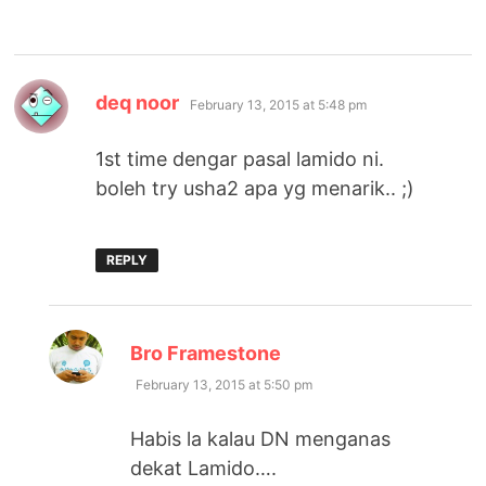
says:
deq noor
February 13, 2015 at 5:48 pm
1st time dengar pasal lamido ni.
boleh try usha2 apa yg menarik.. ;)
REPLY
says:
Bro Framestone
February 13, 2015 at 5:50 pm
Habis la kalau DN menganas
dekat Lamido….