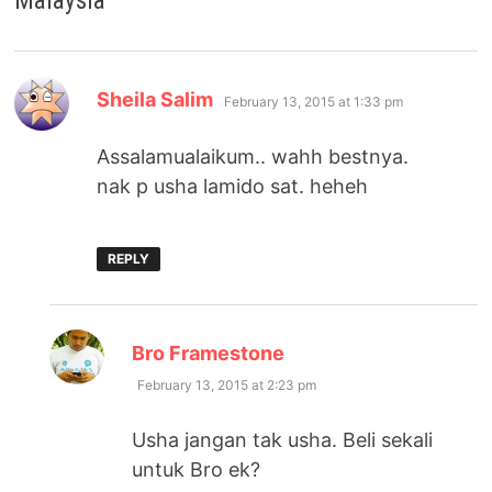
Malaysia
”
says:
Sheila Salim
February 13, 2015 at 1:33 pm
Assalamualaikum.. wahh bestnya.
nak p usha lamido sat. heheh
REPLY
says:
Bro Framestone
February 13, 2015 at 2:23 pm
Usha jangan tak usha. Beli sekali
untuk Bro ek?