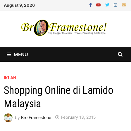
Skip
August 9, 2026
to
content
MENU
IKLAN
Shopping Online di Lamido
Malaysia
by
Bro Framestone
February 13, 2015