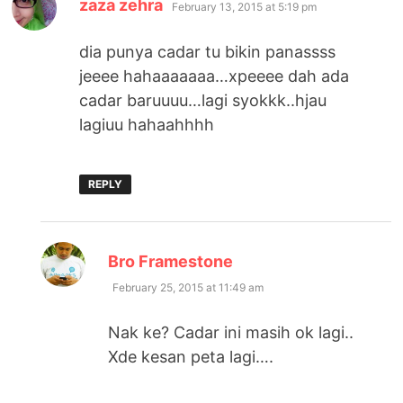
says:
zaza zehra
February 13, 2015 at 5:19 pm
dia punya cadar tu bikin panassss
jeeee hahaaaaaaa…xpeeee dah ada
cadar baruuuu…lagi syokkk..hjau
lagiuu hahaahhhh
REPLY
says:
Bro Framestone
February 25, 2015 at 11:49 am
Nak ke? Cadar ini masih ok lagi..
Xde kesan peta lagi….