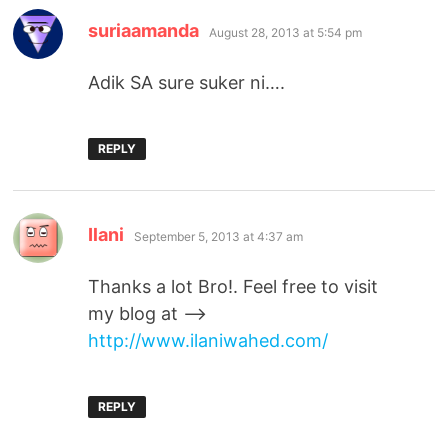
says:
suriaamanda
August 28, 2013 at 5:54 pm
Adik SA sure suker ni….
REPLY
says:
Ilani
September 5, 2013 at 4:37 am
Thanks a lot Bro!. Feel free to visit
my blog at —>
http://www.ilaniwahed.com/
REPLY