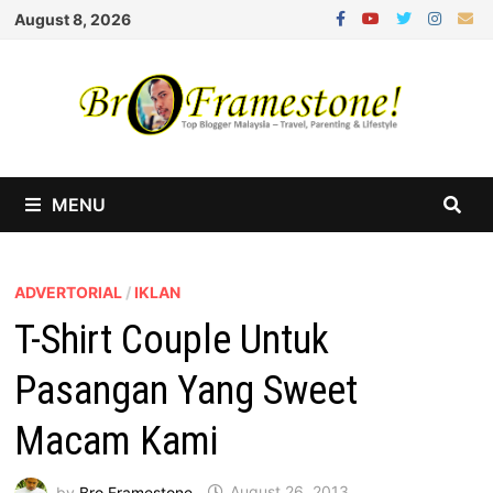
Skip
August 8, 2026
to
content
MENU
ADVERTORIAL
/
IKLAN
T-Shirt Couple Untuk
Pasangan Yang Sweet
Macam Kami
by
Bro Framestone
August 26, 2013