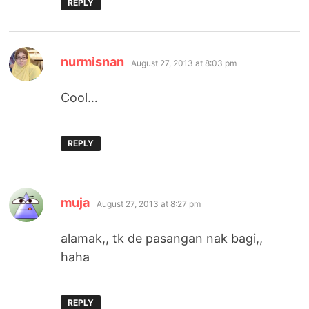
REPLY
says:
nurmisnan
August 27, 2013 at 8:03 pm
Cool…
REPLY
says:
muja
August 27, 2013 at 8:27 pm
alamak,, tk de pasangan nak bagi,,
haha
REPLY