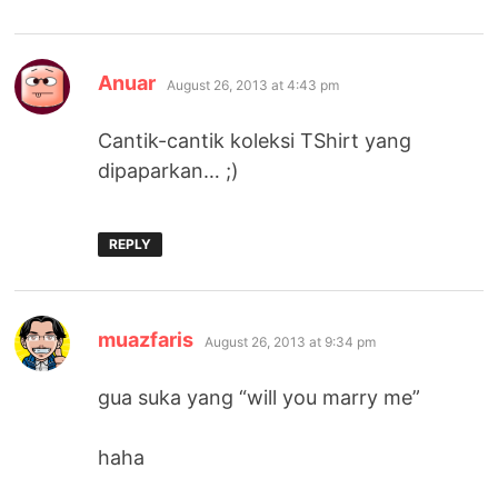
says:
Anuar
August 26, 2013 at 4:43 pm
Cantik-cantik koleksi TShirt yang
dipaparkan… ;)
REPLY
says:
muazfaris
August 26, 2013 at 9:34 pm
gua suka yang “will you marry me”
haha