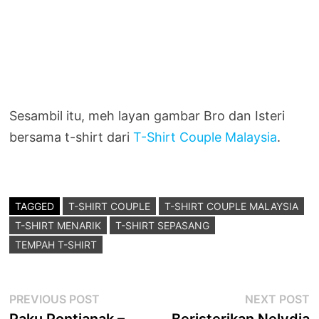
Sesambil itu, meh layan gambar Bro dan Isteri
bersama t-shirt dari
T-Shirt Couple Malaysia
.
TAGGED
T-SHIRT COUPLE
T-SHIRT COUPLE MALAYSIA
T-SHIRT MENARIK
T-SHIRT SEPASANG
TEMPAH T-SHIRT
Post
Previous
N
PREVIOUS POST
NEXT POST
post:
p
Paku Pontianak –
Beristerikan Nelydia