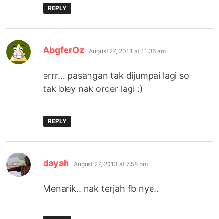
REPLY
says:
AbgferOz
August 27, 2013 at 11:36 am
errr… pasangan tak dijumpai lagi so
tak bley nak order lagi :)
REPLY
says:
dayah
August 27, 2013 at 7:58 pm
Menarik.. nak terjah fb nye..