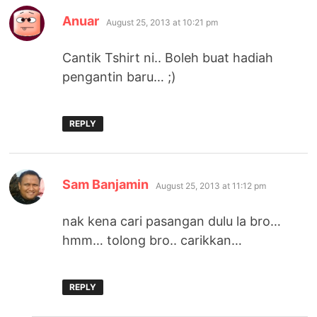
says:
Anuar
August 25, 2013 at 10:21 pm
Cantik Tshirt ni.. Boleh buat hadiah
pengantin baru… ;)
REPLY
says:
Sam Banjamin
August 25, 2013 at 11:12 pm
nak kena cari pasangan dulu la bro…
hmm… tolong bro.. carikkan…
REPLY