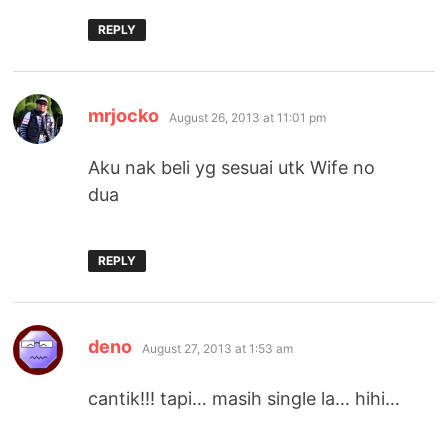
REPLY
says:
mrjocko
August 26, 2013 at 11:01 pm
Aku nak beli yg sesuai utk Wife no
dua
REPLY
says:
deno
August 27, 2013 at 1:53 am
cantik!!! tapi… masih single la… hihi…