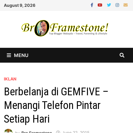
Skip
August 9, 2026
to
content
MENU
IKLAN
Berbelanja di GEMFIVE –
Menangi Telefon Pintar
Setiap Hari
by
Bro Framestone
June 22, 2015