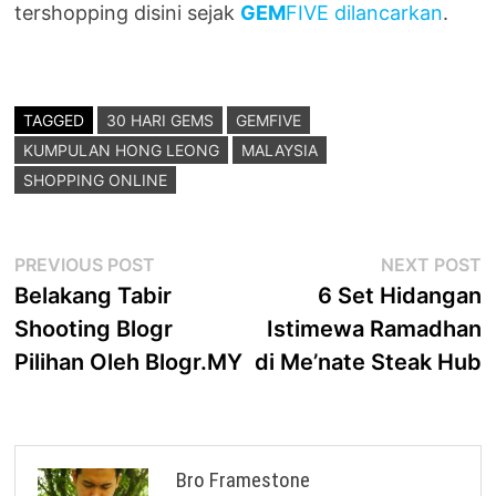
tershopping disini sejak
GEM
FIVE dilancarkan
.
TAGGED
30 HARI GEMS
GEMFIVE
KUMPULAN HONG LEONG
MALAYSIA
SHOPPING ONLINE
Post
Previous
N
PREVIOUS POST
NEXT POST
post:
p
Belakang Tabir
6 Set Hidangan
navigation
Shooting Blogr
Istimewa Ramadhan
Pilihan Oleh Blogr.MY
di Me’nate Steak Hub
Bro Framestone