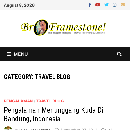
Skip
August 8, 2026
to
content
MENU
CATEGORY:
TRAVEL BLOG
PENGALAMAN
/
TRAVEL BLOG
Pengalaman Menunggang Kuda Di
Bandung, Indonesia
by
Bro Framestone
December 27, 2012
22