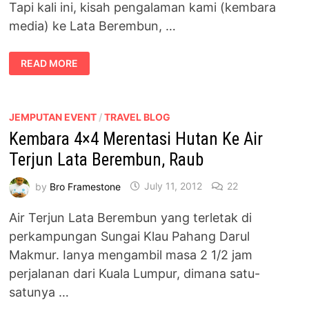
Tapi kali ini, kisah pengalaman kami (kembara
media) ke Lata Berembun, …
MAJALAH
READ MORE
LIBUR
EDISI
NOVEMBER
–
LATA
BEREMBUN
JEMPUTAN EVENT
/
TRAVEL BLOG
Kembara 4×4 Merentasi Hutan Ke Air
Terjun Lata Berembun, Raub
by
Bro Framestone
July 11, 2012
22
Air Terjun Lata Berembun yang terletak di
perkampungan Sungai Klau Pahang Darul
Makmur. Ianya mengambil masa 2 1/2 jam
perjalanan dari Kuala Lumpur, dimana satu-
satunya …