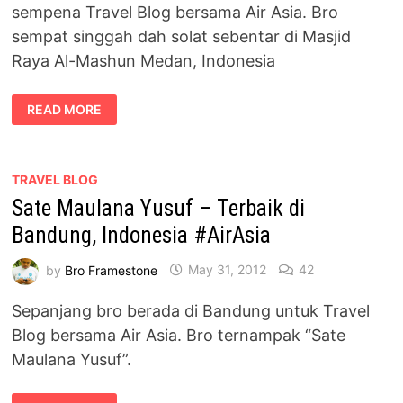
sempena Travel Blog bersama Air Asia. Bro
sempat singgah dah solat sebentar di Masjid
Raya Al-Mashun Medan, Indonesia
SOLAT
READ MORE
DI
MASJID
RAYA
AL-
MASHUN
MEDAN,
TRAVEL BLOG
INDONESIA
Sate Maulana Yusuf – Terbaik di
#AIRASIA
Bandung, Indonesia #AirAsia
by
Bro Framestone
May 31, 2012
42
Sepanjang bro berada di Bandung untuk Travel
Blog bersama Air Asia. Bro ternampak “Sate
Maulana Yusuf”.
SATE