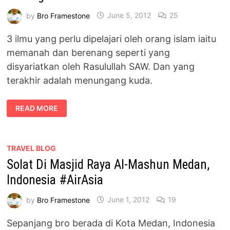
by
Bro Framestone
June 5, 2012
25
3 ilmu yang perlu dipelajari oleh orang islam iaitu
memanah dan berenang seperti yang
disyariatkan oleh Rasulullah SAW. Dan yang
terakhir adalah menungang kuda.
PENGALAMAN
READ MORE
MENUNGGANG
KUDA
DI
LADANG
TEH
#AIRASIA
TRAVEL BLOG
Solat Di Masjid Raya Al-Mashun Medan,
Indonesia #AirAsia
by
Bro Framestone
June 1, 2012
19
Sepanjang bro berada di Kota Medan, Indonesia