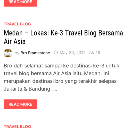
READ MORE
MAULANA
YUSUF
–
TERBAIK
DI
BANDUNG,
TRAVEL BLOG
INDONESIA
Medan – Lokasi Ke-3 Travel Blog Bersama
#AIRASIA
Air Asia
by
Bro Framestone
May 30, 2012
19
Bro dah selamat sampai ke destinasi ke-3 untuk
travel blog bersama Air Asia iaitu Medan. Ini
merupakan destinasi bro yang terakhir selepas
Jakarta & Bandung. …
MEDAN
READ MORE
–
LOKASI
KE-
3
TRAVEL
BLOG
TRAVEL BLOG