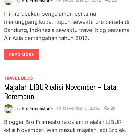
Ini merupakan pengalaman pertama
menunggang kuda. Itupun sewaktu bro berada di
Bandung, Indonesia sewaktu travel blog bersama
Air Asia pertengahan tahun 2012.
PENGALAMAN
READ MORE
MENUNGGANG
KUDA
DI
BANDUNG,
INDONESIA
TRAVEL BLOG
Majalah LIBUR edisi November – Lata
Berembun
by
Bro Framestone
November 5, 2012
26
Blogger Bro Framestone dalam majalah LIBUR
edisi November. Wah masuk majalah lagi Bro ek.