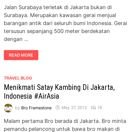
Jalan Surabaya terletak di Jakarta bukan di
Surabaya. Merupakan kawasan gerai menjual
barangan antik dari seluruh bumi Indonesia. Gerai
tersusun sepanjang 500 meter berdekatan
dengan …
JALAN
READ MORE
SURABAYA
–
LOKASI
BARANGAN
ANTIK
INDONESIA
TRAVEL BLOG
#AIRASIA
Menikmati Satay Kambing Di Jakarta,
Indonesia #AirAsia
by
Bro Framestone
May 27, 2012
18
Malam pertama Bro berada di Jakarta. Bro minta
pemandu pelancong untuk bawa bro makan di