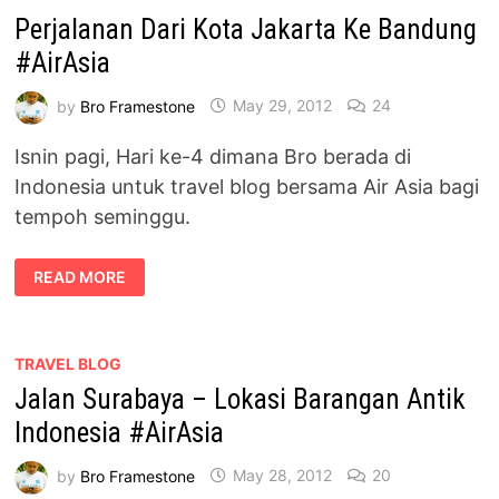
BERSAMA
Perjalanan Dari Kota Jakarta Ke Bandung
AIR
ASIA
#AirAsia
by
Bro Framestone
May 29, 2012
24
Isnin pagi, Hari ke-4 dimana Bro berada di
Indonesia untuk travel blog bersama Air Asia bagi
tempoh seminggu.
PERJALANAN
READ MORE
DARI
KOTA
JAKARTA
KE
BANDUNG
#AIRASIA
TRAVEL BLOG
Jalan Surabaya – Lokasi Barangan Antik
Indonesia #AirAsia
by
Bro Framestone
May 28, 2012
20