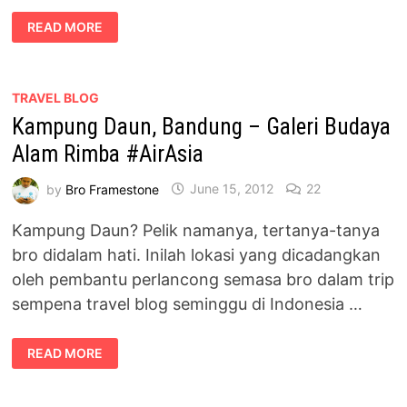
KEMBARA
READ MORE
4×4
MERENTASI
HUTAN
KE
AIR
TERJUN
TRAVEL BLOG
LATA
Kampung Daun, Bandung – Galeri Budaya
BEREMBUN,
RAUB
Alam Rimba #AirAsia
by
Bro Framestone
June 15, 2012
22
Kampung Daun? Pelik namanya, tertanya-tanya
bro didalam hati. Inilah lokasi yang dicadangkan
oleh pembantu perlancong semasa bro dalam trip
sempena travel blog seminggu di Indonesia …
KAMPUNG
READ MORE
DAUN,
BANDUNG
–
GALERI