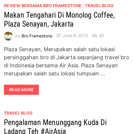
BUDAYA
ALAM
REVIEW BERSAMA BRO FRAMESTONE
/
TRAVEL BLOG
RIMBA
Makan Tengahari Di Monolog Coffee,
#AIRASIA
Plaza Senayan, Jakarta
by
Bro Framestone
June 8, 2012
20
Plaza Senayan, Merupakan salah satu lokasi
persinggahan bro di Jakarta sepanjang travel bro
di Indonesia bersama Air Asia. Plaza Senayan
merupakan salah satu lokasi tumpuan …
MAKAN
READ MORE
TENGAHARI
DI
MONOLOG
COFFEE,
PLAZA
SENAYAN,
TRAVEL BLOG
JAKARTA
Pengalaman Menunggang Kuda Di
Ladang Teh #AirAsia