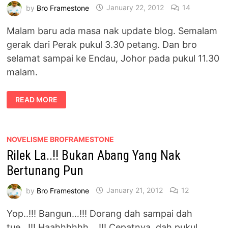
by
Bro Framestone
January 22, 2012
14
Malam baru ada masa nak update blog. Semalam
gerak dari Perak pukul 3.30 petang. Dan bro
selamat sampai ke Endau, Johor pada pukul 11.30
malam.
DEBARAN
READ MORE
MALAM
PERTAMA
NOVELISME BROFRAMESTONE
Rilek La..!! Bukan Abang Yang Nak
Bertunang Pun
by
Bro Framestone
January 21, 2012
12
Yop..!!! Bangun…!!! Dorang dah sampai dah
tue…!!! Haahhhhhh….!!! Cepatnya, dah pukul