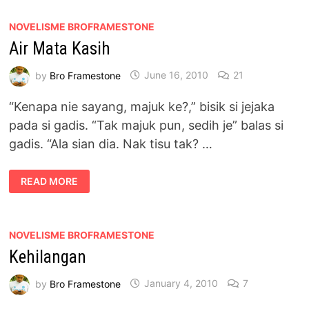
BLOG
INI
NOVELISME BROFRAMESTONE
Air Mata Kasih
by
Bro Framestone
June 16, 2010
21
“Kenapa nie sayang, majuk ke?,” bisik si jejaka
pada si gadis. “Tak majuk pun, sedih je” balas si
gadis. “Ala sian dia. Nak tisu tak? …
AIR
READ MORE
MATA
KASIH
NOVELISME BROFRAMESTONE
Kehilangan
by
Bro Framestone
January 4, 2010
7