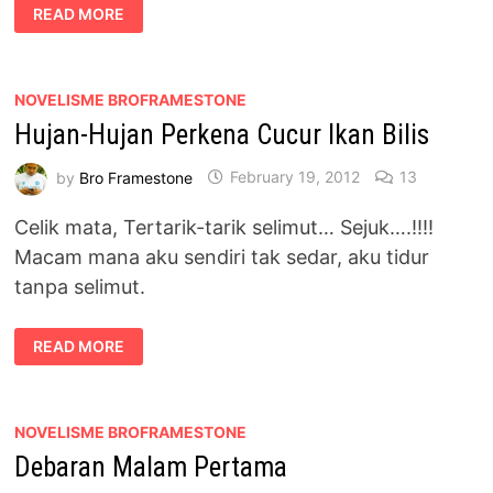
MAAFKAN
READ MORE
AKU,
KAU
TAK
LAYAK
TIDUR
DENGAN
NOVELISME BROFRAMESTONE
AKU
Hujan-Hujan Perkena Cucur Ikan Bilis
LAGI
by
Bro Framestone
February 19, 2012
13
Celik mata, Tertarik-tarik selimut… Sejuk….!!!!
Macam mana aku sendiri tak sedar, aku tidur
tanpa selimut.
HUJAN-
READ MORE
HUJAN
PERKENA
CUCUR
IKAN
BILIS
NOVELISME BROFRAMESTONE
Debaran Malam Pertama