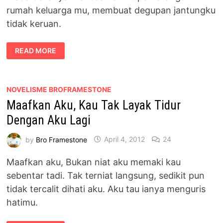
rumah keluarga mu, membuat degupan jantungku
tidak keruan.
SENYUMAN
READ MORE
MU
PADAKU
MASIH
SAMA
SEPERTI
DAHULU
NOVELISME BROFRAMESTONE
Maafkan Aku, Kau Tak Layak Tidur
Dengan Aku Lagi
by
Bro Framestone
April 4, 2012
24
Maafkan aku, Bukan niat aku memaki kau
sebentar tadi. Tak terniat langsung, sedikit pun
tidak tercalit dihati aku. Aku tau ianya menguris
hatimu.