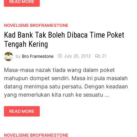
READ MORE
BUAT
BRO
FRAMESTONE
MERAJUK
NOVELISME BROFRAMESTONE
Kad Bank Tak Boleh Dibaca Time Poket
Tengah Kering
by
Bro Framestone
July 26, 2012
21
Masa-masa nazak tiada wang dalam poket
mahupun dompet sendiri. Masa ini pula masalah
datang menimpa satu persatu. Dengan keadaan
yang memerlukan kita rush ke sesuatu …
KAD
READ MORE
BANK
TAK
BOLEH
DIBACA
TIME
POKET
NOVELISME BROFRAMESTONE