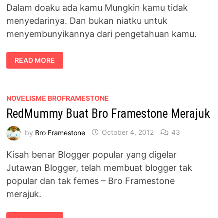
Dalam doaku ada kamu Mungkin kamu tidak
menyedarinya. Dan bukan niatku untuk
menyembunyikannya dari pengetahuan kamu.
DALAM
READ MORE
DOAKU
ADA
KAMU
NOVELISME BROFRAMESTONE
RedMummy Buat Bro Framestone Merajuk
by
Bro Framestone
October 4, 2012
43
Kisah benar Blogger popular yang digelar
Jutawan Blogger, telah membuat blogger tak
popular dan tak femes – Bro Framestone
merajuk.
REDMUMMY