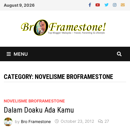
Skip
August 9, 2026
to
content
MENU
CATEGORY:
NOVELISME BROFRAMESTONE
NOVELISME BROFRAMESTONE
Dalam Doaku Ada Kamu
by
Bro Framestone
October 23, 2012
27