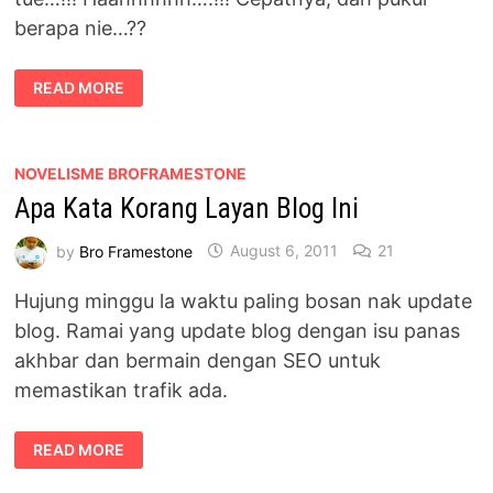
berapa nie…??
RILEK
READ MORE
LA..!!
BUKAN
ABANG
YANG
NAK
BERTUNANG
NOVELISME BROFRAMESTONE
PUN
Apa Kata Korang Layan Blog Ini
by
Bro Framestone
August 6, 2011
21
Hujung minggu la waktu paling bosan nak update
blog. Ramai yang update blog dengan isu panas
akhbar dan bermain dengan SEO untuk
memastikan trafik ada.
APA
READ MORE
KATA
KORANG
LAYAN