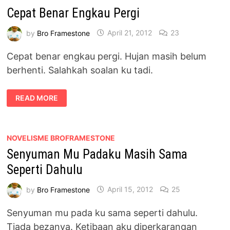
TENGAH
Cepat Benar Engkau Pergi
KERING
by
Bro Framestone
April 21, 2012
23
Cepat benar engkau pergi. Hujan masih belum
berhenti. Salahkah soalan ku tadi.
CEPAT
READ MORE
BENAR
ENGKAU
PERGI
NOVELISME BROFRAMESTONE
Senyuman Mu Padaku Masih Sama
Seperti Dahulu
by
Bro Framestone
April 15, 2012
25
Senyuman mu pada ku sama seperti dahulu.
Tiada bezanya. Ketibaan aku diperkarangan