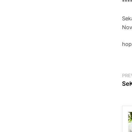
***
Sek
Nov
hop
Po
PRE
SeK
na