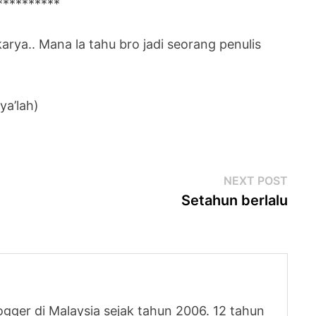
**********
arya.. Mana la tahu bro jadi seorang penulis
ya’lah)
Next
NEXT POST
post
Setahun berlalu
logger di Malaysia sejak tahun 2006. 12 tahun