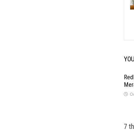
YOU
Red
Mer
O
7 t