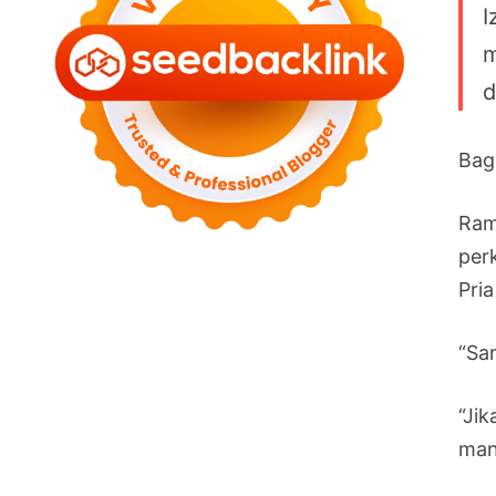
I
m
d
Bag
Ram
per
Pri
“Sam
“Jik
mani