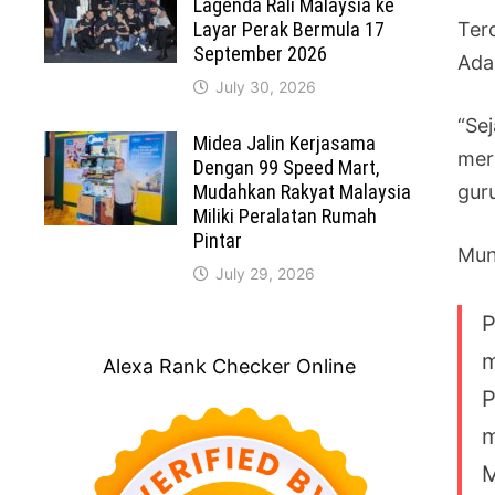
Lagenda Rali Malaysia ke
Layar Perak Bermula 17
Ter
September 2026
Ada
July 30, 2026
“Se
Midea Jalin Kerjasama
mer
Dengan 99 Speed Mart,
Mudahkan Rakyat Malaysia
gur
Miliki Peralatan Rumah
Pintar
Mun
July 29, 2026
P
m
Alexa Rank Checker Online
P
m
M