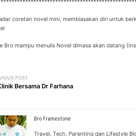
**************************************************
adar coretan novel mini, membiasakan diri untuk berk
el
e Bro mampu menulis Novel dimasa akan datang (Ins
st
Previous
VIOUS POST
post:
linik Bersama Dr Farhana
vigation
Bro Framestone
Travel, Tech, Parenting dan Lifestyle B