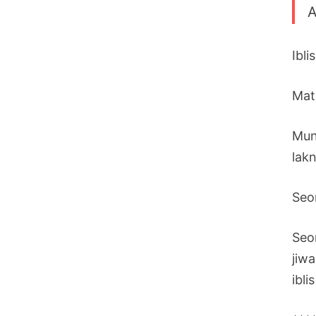
A
Ibl
Mati
Mun
lakn
Seo
Seo
jiwa
ibl