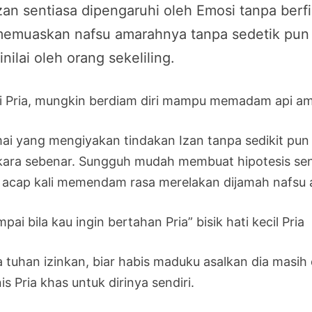
zan sentiasa dipengaruhi oleh Emosi tanpa berf
emuaskan nafsu amarahnya tanpa sedetik pun 
inilai oleh orang sekeliling.
i Pria, mungkin berdiam diri mampu memadam api ama
ai yang mengiyakan tindakan Izan tanpa sedikit pun 
kara sebenar. Sungguh mudah membuat hipotesis sen
a acap kali memendam rasa merelakan dijamah nafsu 
pai bila kau ingin bertahan Pria” bisik hati kecil Pria
a tuhan izinkan, biar habis maduku asalkan dia masih 
s Pria khas untuk dirinya sendiri.