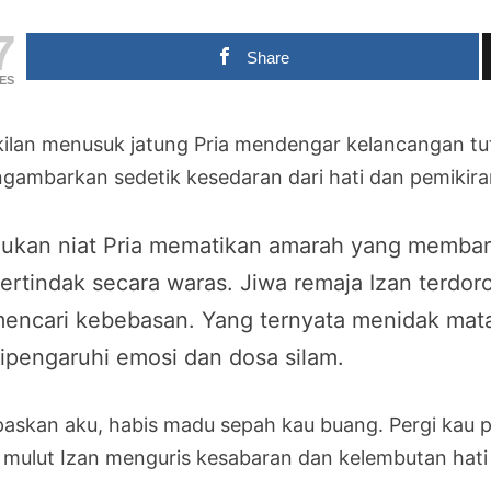
7
Share
ES
kilan menusuk jatung Pria mendengar kelancangan tutu
gambarkan sedetik kesedaran dari hati dan pemikira
ukan niat Pria mematikan amarah yang membar
ertindak secara waras. Jiwa remaja Izan terdo
encari kebebasan. Yang ternyata menidak mat
ipengaruhi emosi dan dosa silam.
paskan aku, habis madu sepah kau buang. Pergi kau p
i mulut Izan menguris kesabaran dan kelembutan hati P