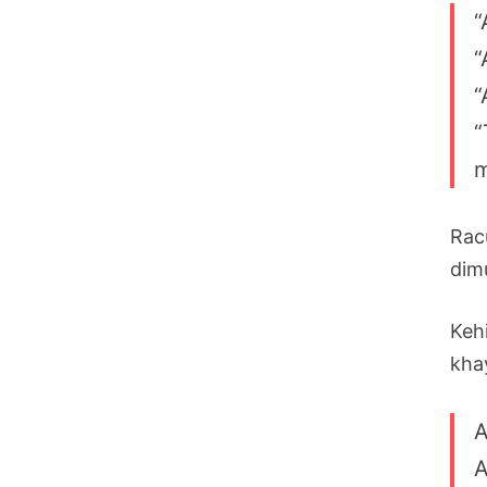
“
“
“
“
m
Rac
dim
Keh
kha
A
A