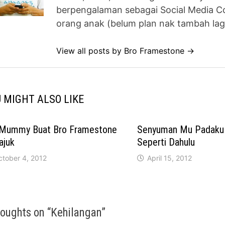
berpengalaman sebagai Social Media Co
orang anak (belum plan nak tambah lag
View all posts by Bro Framestone →
 MIGHT ALSO LIKE
Mummy Buat Bro Framestone
Senyuman Mu Padaku
ajuk
Seperti Dahulu
ctober 4, 2012
April 15, 2012
houghts on “
Kehilangan
”