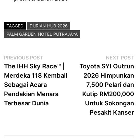
TAGGED
DURIAN HUB 2026
PALM GARDEN HOTEL PUTRAJAYA
Post
Previous
N
PREVIOUS POST
NEXT POST
post:
p
The IHH Sky Race™ |
Toyota SYI Outrun
navigation
Merdeka 118 Kembali
2026 Himpunkan
Sebagai Acara
7,500 Pelari dan
Pendakian Menara
Kutip RM200,000
Terbesar Dunia
Untuk Sokongan
Pesakit Kanser