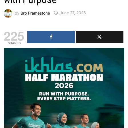
by
Bro Framestone
June 27, 2026
225
SHARES