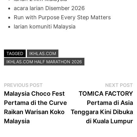
acara larian Disember 2026
Run with Purpose Every Step Matters
larian komuniti Malaysia
TAGGED
IKHLAS.COM
IKHLAS.COM HALF MARATHON 2026
Post
Previous
N
PREVIOUS POST
NEXT POST
post:
p
Malaysia Choco Fest
TOMICA FACTORY
navigation
Pertama di the Curve
Pertama di Asia
Raikan Warisan Koko
Tenggara Kini Dibuka
Malaysia
di Kuala Lumpur