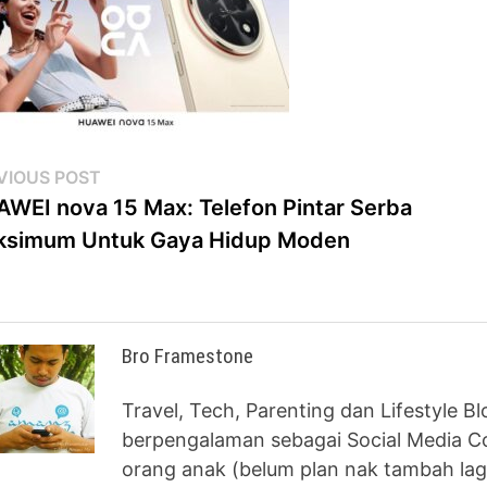
st
Previous
VIOUS POST
post:
WEI nova 15 Max: Telefon Pintar Serba
vigation
ksimum Untuk Gaya Hidup Moden
Bro Framestone
Travel, Tech, Parenting dan Lifestyle B
berpengalaman sebagai Social Media Co
orang anak (belum plan nak tambah lag