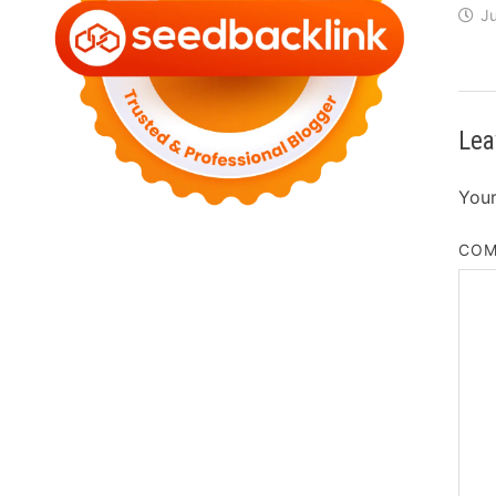
Ju
Lea
Your
CO