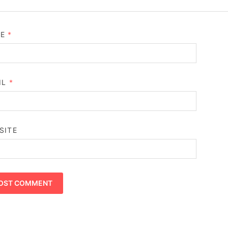
ME
*
IL
*
SITE