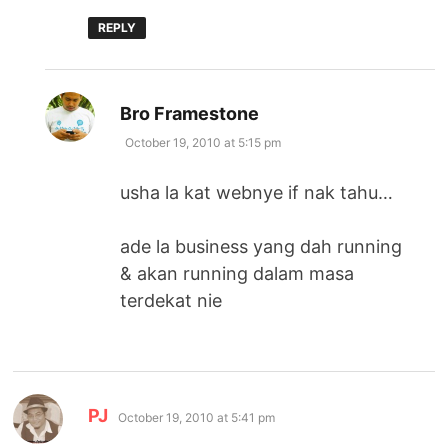
REPLY
says:
Bro Framestone
October 19, 2010 at 5:15 pm
usha la kat webnye if nak tahu…
ade la business yang dah running
& akan running dalam masa
terdekat nie
says:
PJ
October 19, 2010 at 5:41 pm