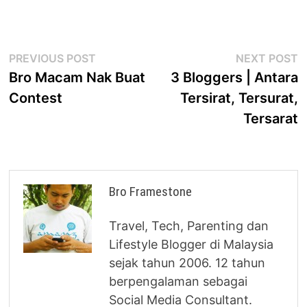
Post
Previous
N
PREVIOUS POST
NEXT POST
post:
p
Bro Macam Nak Buat
3 Bloggers | Antara
navigation
Contest
Tersirat, Tersurat,
Tersarat
Bro Framestone
Travel, Tech, Parenting dan
Lifestyle Blogger di Malaysia
sejak tahun 2006. 12 tahun
berpengalaman sebagai
Social Media Consultant.