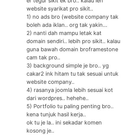
er tegur sikit ek bro.. kalau leh
website syarikat pro sikit..
1) no ads bro (website company tak
boleh ada iklan.. org tak yakin…
2) nanti dah mampu letak kat
domain sendiri.. lebih pro sikit.. kalau
guna bawah domain broframestone
cam tak pro..
3) background simple je bro.. yg
cakar2 ink hitam tu tak sesuai untuk
website company..
4) rasanya joomla lebih sesuai kot
dari wordpres.. hehehe..
5) Portfolio tu paling penting bro..
kena tunjuk hasil kerja..
ok tu je la.. ini sekadar komen
kosong je..