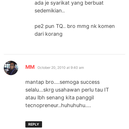
ada je syarikat yang berbuat
sedemikian..
pe2 pun TQ.. bro mmg nk komen
dari korang
says:
MM
October 20, 2010 at 9:40 am
mantap bro….semoga success
selalu…skrg usahawan perlu tau IT
atau lbh senang kita panggil
tecnopreneur..huhuhuhu….
REPLY