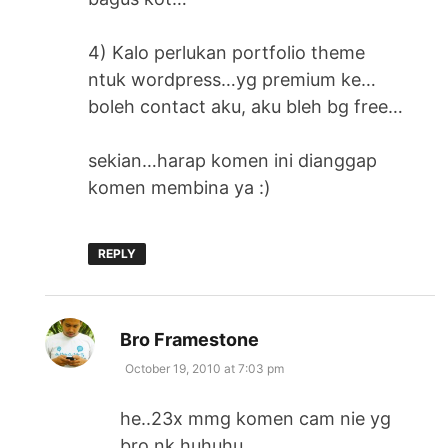
4) Kalo perlukan portfolio theme
ntuk wordpress…yg premium ke…
boleh contact aku, aku bleh bg free…
sekian…harap komen ini dianggap
komen membina ya :)
REPLY
says:
Bro Framestone
October 19, 2010 at 7:03 pm
he..23x mmg komen cam nie yg
bro nk huhuhu