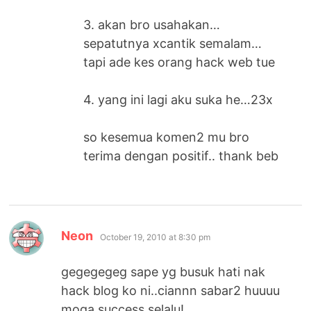
3. akan bro usahakan…
sepatutnya xcantik semalam…
tapi ade kes orang hack web tue
4. yang ini lagi aku suka he…23x
so kesemua komen2 mu bro
terima dengan positif.. thank beb
says:
Neon
October 19, 2010 at 8:30 pm
gegegegeg sape yg busuk hati nak
hack blog ko ni..ciannn sabar2 huuuu
moga success selalu!