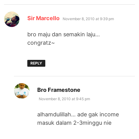
says:
Sir Marcello
November 8, 2010 at 9:39 pm
bro maju dan semakin laju…
congratz~
REPLY
says:
Bro Framestone
November 8, 2010 at 9:45 pm
alhamdulillah… ade gak income
masuk dalam 2-3minggu nie