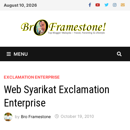
Skip
August 10, 2026
to
content
MENU
EXCLAMATION ENTERPRISE
Web Syarikat Exclamation
Enterprise
by
Bro Framestone
October 19, 2010