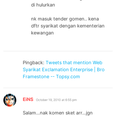
di hulurkan
nk masuk tender gomen.. kena
dftr syarikat dengan kementerian
kewangan
Pingback:
Tweets that mention Web
Syarikat Exclamation Enterprise | Bro
Framestone -- Topsy.com
says:
EiNS
October 19, 2010 at 6:55 pm
Salam…nak komen sket arr…jgn