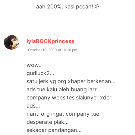
aah 200%, kasi pecah! :P
says:
lylaROCKprincess
October 19, 2010 at 10:18 pm
wow..
gudluck2…
satu jerk yg org xbaper berkenan…
ads tue kalu bleh buang larr…
company websites slalunyer xder
ads…
nanti org ingat company tue
desperate plak…
sekadar pandangan…