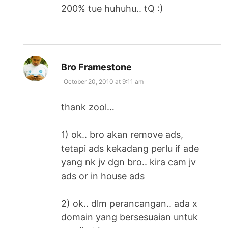
200% tue huhuhu.. tQ :)
says:
Bro Framestone
October 20, 2010 at 9:11 am
thank zool…
1) ok.. bro akan remove ads,
tetapi ads kekadang perlu if ade
yang nk jv dgn bro.. kira cam jv
ads or in house ads
2) ok.. dlm perancangan.. ada x
domain yang bersesuaian untuk