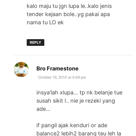
kalo maju tu jgn lupa le..kalo jenis
tender kejaan bole..yg pakai apa
nama tu LO ek
REPLY
says:
Bro Framestone
October 19, 2010 at 5:49 pm
insya’lah xlupa… tp nk belanje tue
susah sikit l.. nie je rezeki yang
ade…
if pangil ajak kenduri or ade
balance2 lebih2 barang teu leh la