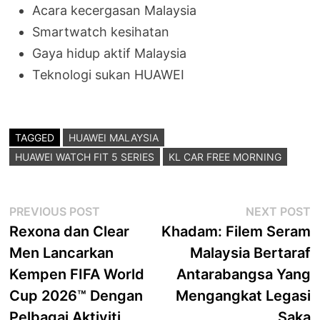
Acara kecergasan Malaysia
Smartwatch kesihatan
Gaya hidup aktif Malaysia
Teknologi sukan HUAWEI
TAGGED
HUAWEI MALAYSIA
HUAWEI WATCH FIT 5 SERIES
KL CAR FREE MORNING
Post
Previous
N
PREVIOUS POST
NEXT POST
post:
p
Rexona dan Clear
Khadam: Filem Seram
navigation
Men Lancarkan
Malaysia Bertaraf
Kempen FIFA World
Antarabangsa Yang
Cup 2026™ Dengan
Mengangkat Legasi
Pelbagai Aktiviti
Saka