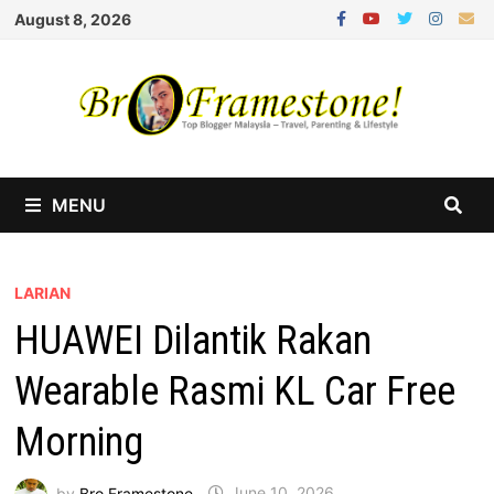
Skip
August 8, 2026
to
content
MENU
LARIAN
HUAWEI Dilantik Rakan
Wearable Rasmi KL Car Free
Morning
by
Bro Framestone
June 10, 2026