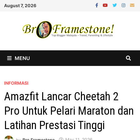
Skip
August 7, 2026
to
content
MENU
INFORMASI
Amazfit Lancar Cheetah 2
Pro Untuk Pelari Maraton dan
Latihan Prestasi Tinggi
by
Bro Framestone
May 11, 2026