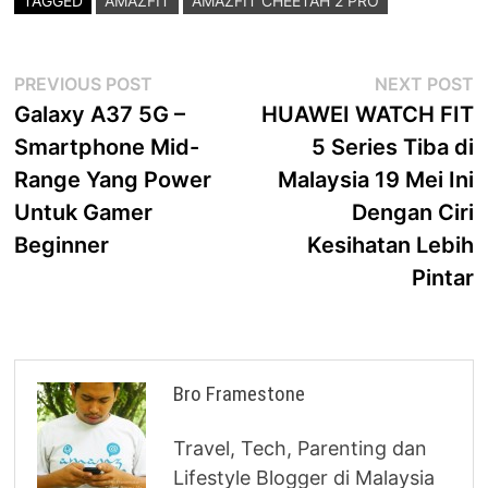
TAGGED
AMAZFIT
AMAZFIT CHEETAH 2 PRO
Post
Previous
N
PREVIOUS POST
NEXT POST
post:
p
Galaxy A37 5G –
HUAWEI WATCH FIT
navigation
Smartphone Mid-
5 Series Tiba di
Range Yang Power
Malaysia 19 Mei Ini
Untuk Gamer
Dengan Ciri
Beginner
Kesihatan Lebih
Pintar
Bro Framestone
Travel, Tech, Parenting dan
Lifestyle Blogger di Malaysia