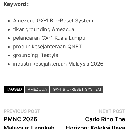
Keyword :
Amezcua GX-1 Bio-Reset System
tikar grounding Amezcua
pelancaran GX-1 Kuala Lumpur
produk kesejahteraan QNET
grounding lifestyle
industri kesejahteraan Malaysia 2026
TAGGED
AMEZCUA
GX-1 BIO-RESET SYSTEM
Post
Previous
N
PREVIOUS POST
NEXT POST
post:
p
PMNC 2026
Carlo Rino The
navigation
Malaysia: Langkah
Horizon: Koleksi Raya