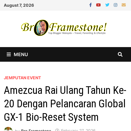
Skip
August 7, 2026
to
content
MENU
JEMPUTAN EVENT
Amezcua Rai Ulang Tahun Ke-
20 Dengan Pelancaran Global
GX-1 Bio-Reset System
by
Bro Framestone
February 27, 2026