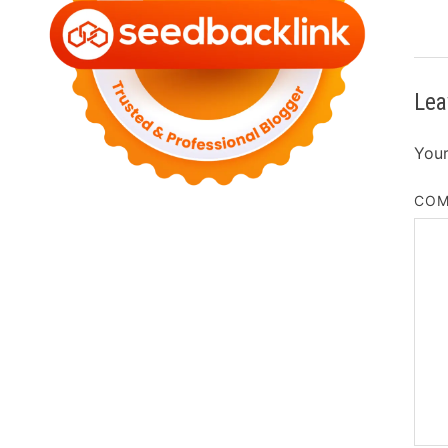
Lea
Your
CO