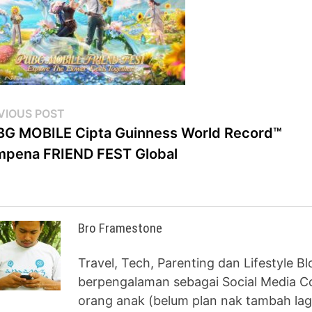
st
Previous
VIOUS POST
post:
G MOBILE Cipta Guinness World Record™
vigation
pena FRIEND FEST Global
Bro Framestone
Travel, Tech, Parenting dan Lifestyle B
berpengalaman sebagai Social Media Co
orang anak (belum plan nak tambah lag