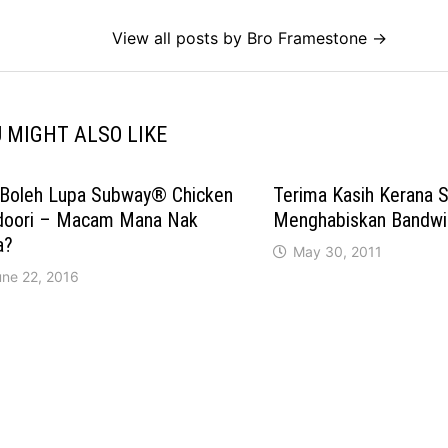
View all posts by Bro Framestone →
 MIGHT ALSO LIKE
 Boleh Lupa Subway® Chicken
Terima Kasih Kerana S
doori – Macam Mana Nak
Menghabiskan Bandwi
a?
May 30, 2011
une 22, 2016