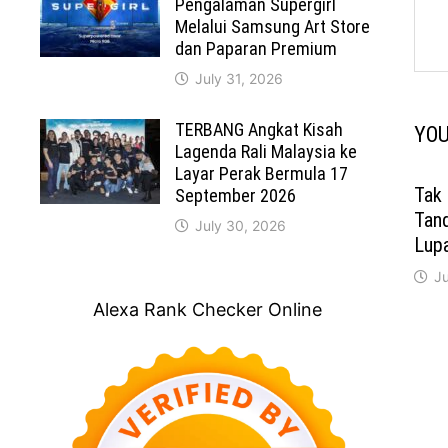
Pengalaman Supergirl
Melalui Samsung Art Store
dan Paparan Premium
July 31, 2026
TERBANG Angkat Kisah
YOU
Lagenda Rali Malaysia ke
Layar Perak Bermula 17
Tak
September 2026
Tan
July 30, 2026
Lup
J
Alexa Rank Checker Online