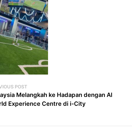
st
Previous
VIOUS POST
post:
aysia Melangkah ke Hadapan dengan AI
vigation
ld Experience Centre di i-City