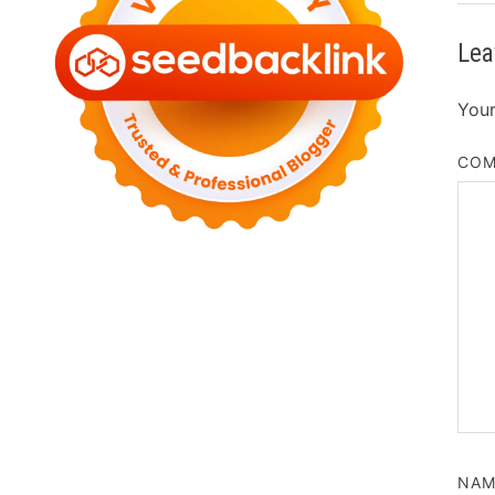
Lea
Your
CO
NA