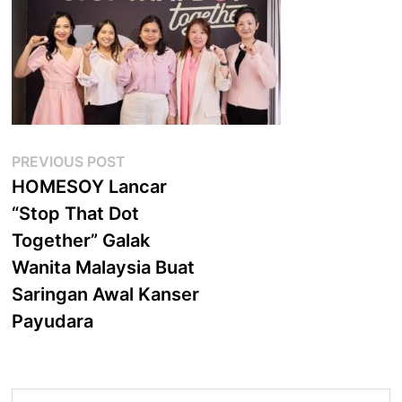
Post
Previous
PREVIOUS POST
post:
HOMESOY Lancar
navigation
“Stop That Dot
Together” Galak
Wanita Malaysia Buat
Saringan Awal Kanser
Payudara