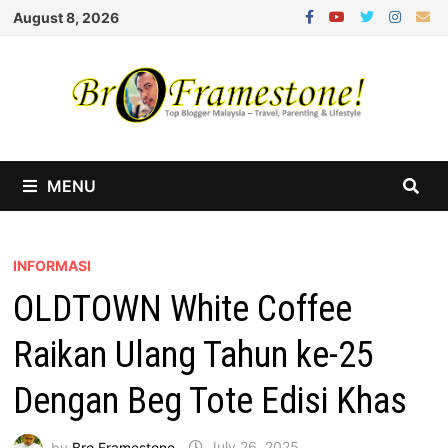
Skip
August 8, 2026
to
content
MENU
INFORMASI
OLDTOWN White Coffee
Raikan Ulang Tahun ke-25
Dengan Beg Tote Edisi Khas
by
Bro Framestone
July 26, 2025