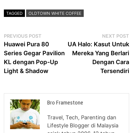
TAGGED
OLDTOWN WHITE COFFEE
Post
Previous
N
PREVIOUS POST
NEXT POST
post:
p
Huawei Pura 80
UA Halo: Kasut Untuk
navigation
Series Gegar Pavilion
Mereka Yang Berlari
KL dengan Pop-Up
Dengan Cara
Light & Shadow
Tersendiri
Bro Framestone
Travel, Tech, Parenting dan
Lifestyle Blogger di Malaysia