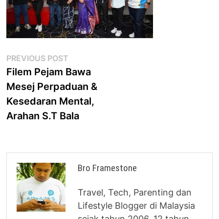
Post
Previous
PREVIOUS POST
post:
Filem Pejam Bawa
navigation
Mesej Perpaduan &
Kesedaran Mental,
Arahan S.T Bala
Bro Framestone
Travel, Tech, Parenting dan
Lifestyle Blogger di Malaysia
sejak tahun 2006. 12 tahun