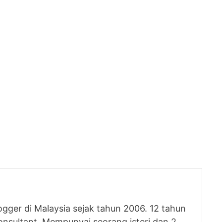
logger di Malaysia sejak tahun 2006. 12 tahun
nsultant. Mempunyai seorang isteri dan 2