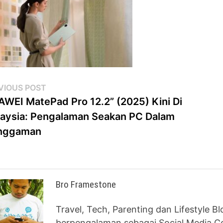
st
Previous
VIOUS POST
post:
WEI MatePad Pro 12.2” (2025) Kini Di
vigation
aysia: Pengalaman Seakan PC Dalam
nggaman
Bro Framestone
Travel, Tech, Parenting dan Lifestyle B
berpengalaman sebagai Social Media Co