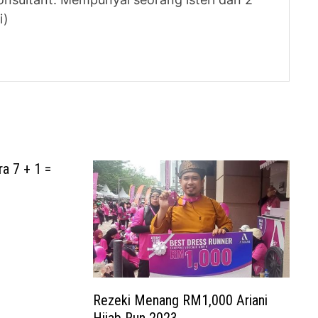
i)
a 7 + 1 =
Rezeki Menang RM1,000 Ariani
Hijab Run 2023