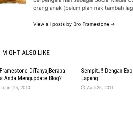
orang anak (belum plan nak tambah lag
View all posts by Bro Framestone →
 MIGHT ALSO LIKE
oFramestone DiTanya]Berapa
Sempit..!! Dengan Exor
a Anda Mengupdate Blog?
Lapang
ctober 25, 2010
April 25, 2011