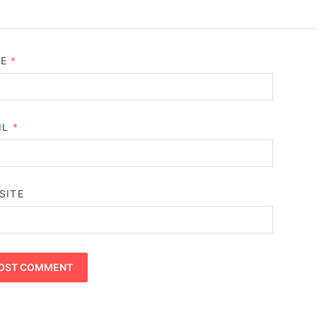
ME
*
IL
*
SITE