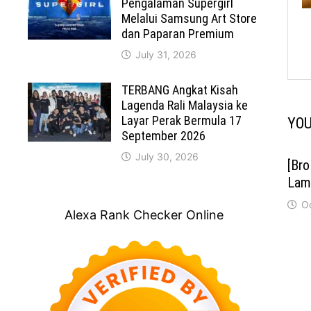
Pengalaman Supergirl
Melalui Samsung Art Store
dan Paparan Premium
July 31, 2026
TERBANG Angkat Kisah
Lagenda Rali Malaysia ke
Layar Perak Bermula 17
YOU
September 2026
July 30, 2026
[Br
Lam
O
Alexa Rank Checker Online