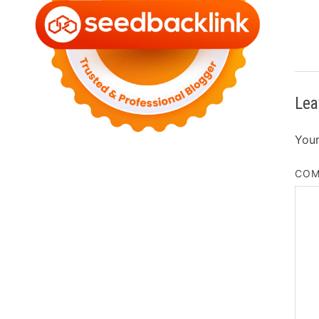
Lea
Your
CO